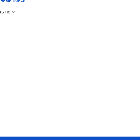
нный поиск
ть по