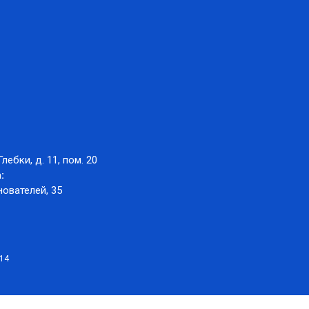
Глебки, д. 11, пом. 20
:
нователей, 35
014