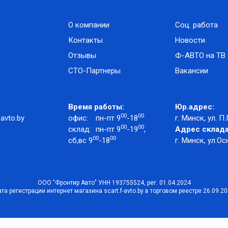
О компании
Соц. работа
Контакты
Новости
Отзывы
Ф-АВТО на ТВ
СТО-Партнеры
Вакансии
Время работы:
Юр.адрес:
00
00
avto.by
офис:
пн-пт 9
-18
г. Минск, ул. П.
00
00
склад:
пн-пт 9
-19
,
Адрес склада
00
00
сб,вс 9
-18
г. Минск, ул.Ос
ООО "Фронтир Авто" УНН 193755524, рег. 01.04.2024
та регистрации интернет магазина scart.f-avto.by в торговом реестре 26.09.2