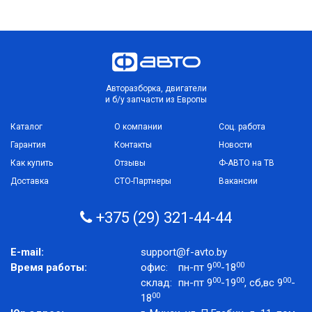
Авторазборка, двигатели
и б/у запчасти из Европы
Каталог
О компании
Соц. работа
Гарантия
Контакты
Новости
Как купить
Отзывы
Ф-АВТО на ТВ
Доставка
СТО-Партнеры
Вакансии
+375 (29) 321-44-44
E-mail:
support@f-avto.by
00
00
Время работы:
офис:
пн-пт 9
-18
00
00
00
склад:
пн-пт 9
-19
, сб,вс 9
-
00
18