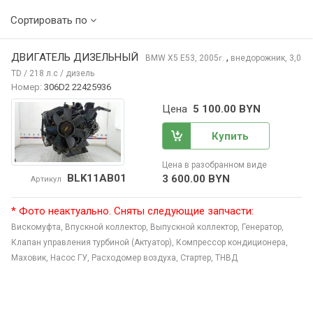
Сортировать по
ДВИГАТЕЛЬ ДИЗЕЛЬНЫЙ
,
BMW X5
E53, 2005
внедорожник, 3,0
г.
TD / 218 л.с / дизель
Номер:
306D2 22425936
Цена
5 100.00 BYN
Купить
Цена в разобранном виде
BLK11AB01
3 600.00 BYN
Артикул
* Фото неактуально. Сняты следующие запчасти:
Вискомуфта,
Впускной коллектор,
Выпускной коллектор,
Генератор,
Клапан управления турбиной (Актуатор),
Компрессор кондиционера,
Маховик,
Насос ГУ,
Расходомер воздуха,
Стартер,
ТНВД