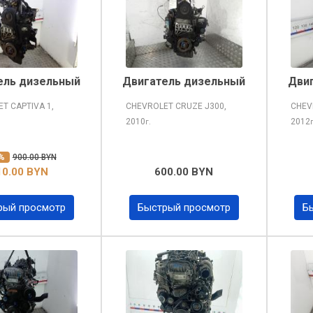
ель дизельный
Двигатель дизельный
Дви
ET CAPTIVA
1,
CHEVROLET CRUZE
J300,
CHEV
2010
2012
г.
0%
900.00 BYN
10.00 BYN
600.00 BYN
рый просмотр
Быстрый просмотр
Б