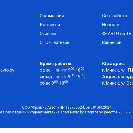
О компании
Соц. работа
Контакты
Новости
Отзывы
Ф-АВТО на ТВ
СТО-Партнеры
Вакансии
Время работы:
Юр.адрес:
00
00
avto.by
офис:
пн-пт 9
-18
г. Минск, ул. П.
00
00
склад:
пн-пт 9
-19
,
Адрес склада
00
00
сб,вс 9
-18
г. Минск, ул.Ос
ООО "Фронтир Авто" УНН 193755524, рег. 01.04.2024
та регистрации интернет магазина scart.f-avto.by в торговом реестре 26.09.2