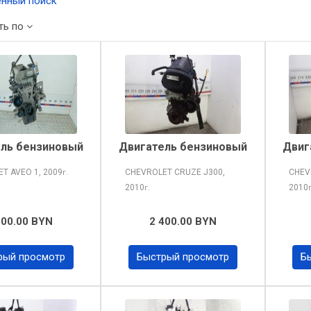
нный поиск
ть по
ль бензиновый
Двигатель бензиновый
Двиг
ET AVEO
1, 2009
CHEVROLET CRUZE
J300,
CHEV
г.
2010
2010
г.
800.00 BYN
2 400.00 BYN
рый просмотр
Быстрый просмотр
Б