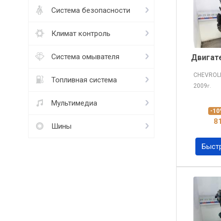
Система безопасности
Климат контроль
Система омывателя
Двигат
CHEVROL
Топливная система
2009
г.
Мультимедиа
-1
8
Шины
Быст