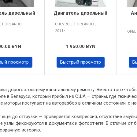
ель дизельный
Двигатель дизельный
Ан
ET ORLANDO
,
CHEVROLET ORLANDO
,
2011
г.
OPEL
00.00 BYN
1 950.00 BYN
рый просмотр
Быстрый просмотр
Б
атива дорогостоящему капитальному ремонту. Вместо того чтоб
ле в Беларуси, который прибыл из США — страны, где техниче
ие моторы поступают на авторазбор в отличном состоянии, с 
еще до отгрузки — проверяется компрессия, отсутствие эмульс
 узлы фиксируются в документах и фотоотчете. В отличие от б
розрачную историю.