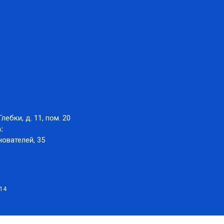
Глебки, д. 11, пом. 20
:
нователей, 35
014