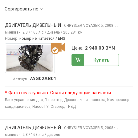
Сортировать по
ДВИГАТЕЛЬ ДИЗЕЛЬНЫЙ
,
CHRYSLER VOYAGER
5, 2008
г.
минивэн, 2,8 / 163 л.с / дизель / 203 281 км
Номер:
номер не читается / ENS
Цена
2 940.00 BYN
Купить
7AG02AB01
Артикул
* Фото неактуально. Сняты следующие запчасти:
Блок управления двс,
Генератор,
Дроссельная заслонка,
Компрессор
кондиционера,
Насос ГУ,
Стартер,
ТНВД
ДВИГАТЕЛЬ ДИЗЕЛЬНЫЙ
,
CHRYSLER VOYAGER
5, 2008
г.
минивэн, 2,8 / 163 л.с / дизель