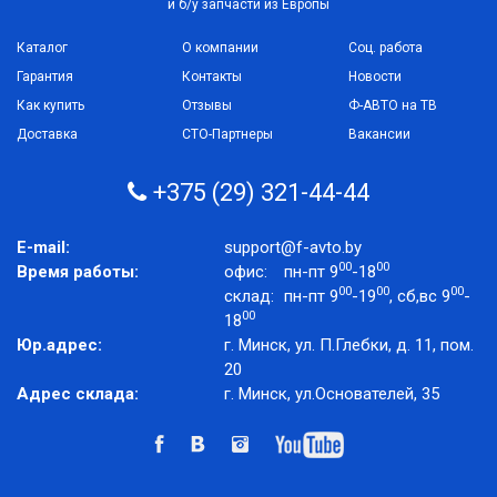
и б/у запчасти из Европы
Каталог
О компании
Соц. работа
Гарантия
Контакты
Новости
Как купить
Отзывы
Ф-АВТО на ТВ
Доставка
СТО-Партнеры
Вакансии
+375 (29) 321-44-44
E-mail:
support@f-avto.by
00
00
Время работы:
офис:
пн-пт 9
-18
00
00
00
склад:
пн-пт 9
-19
, сб,вс 9
-
00
18
Юр.адрес:
г. Минск, ул. П.Глебки, д. 11, пом.
20
Адрес склада:
г. Минск, ул.Основателей, 35