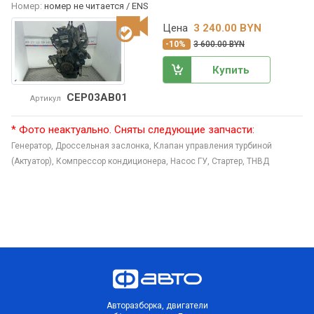
Номер:
номер не читается / ENS
Цена
3 240.00 BYN
-10%
3 600.00 BYN
Купить
CEP03AB01
Артикул
* Фото неактуально. Сняты следующие запчасти:
Генератор,
Дроссельная заслонка,
Клапан управления турбиной
(Актуатор),
Компрессор кондиционера,
Насос ГУ,
Стартер,
ТНВД
Авторазборка, двигатели