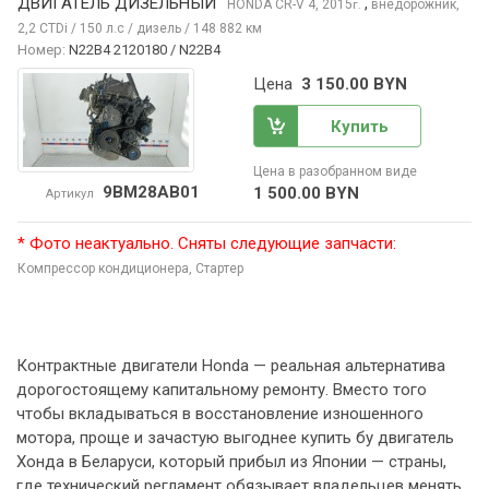
ДВИГАТЕЛЬ ДИЗЕЛЬНЫЙ
,
HONDA CR-V
4, 2015
внедорожник,
г.
2,2 CTDi / 150 л.с / дизель / 148 882 км
Номер:
N22B4 2120180 / N22B4
Цена
3 150.00 BYN
Купить
Цена в разобранном виде
9BM28AB01
1 500.00 BYN
Артикул
* Фото неактуально. Сняты следующие запчасти:
Компрессор кондиционера,
Стартер
Контрактные двигатели Honda — реальная альтернатива
дорогостоящему капитальному ремонту. Вместо того
чтобы вкладываться в восстановление изношенного
мотора, проще и зачастую выгоднее купить бу двигатель
Хонда в Беларуси, который прибыл из Японии — страны,
где технический регламент обязывает владельцев менять