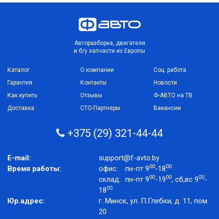
Авторазборка, двигатели
и б/у запчасти из Европы
Каталог
О компании
Соц. работа
Гарантия
Контакты
Новости
Как купить
Отзывы
Ф-АВТО на ТВ
Доставка
СТО-Партнеры
Вакансии
+375 (29) 321-44-44
E-mail:
support@f-avto.by
00
00
Время работы:
офис:
пн-пт 9
-18
00
00
00
склад:
пн-пт 9
-19
, сб,вс 9
-
00
18
Юр.адрес:
г. Минск, ул. П.Глебки, д. 11, пом.
20