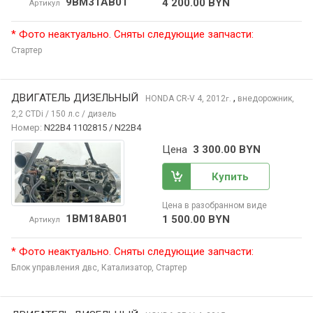
9BM31AB01
4 200.00 BYN
Артикул
* Фото неактуально. Сняты следующие запчасти:
Стартер
ДВИГАТЕЛЬ ДИЗЕЛЬНЫЙ
,
HONDA CR-V
4, 2012
внедорожник,
г.
2,2 CTDi / 150 л.с / дизель
Номер:
N22B4 1102815 / N22B4
Цена
3 300.00 BYN
Купить
Цена в разобранном виде
1BM18AB01
1 500.00 BYN
Артикул
* Фото неактуально. Сняты следующие запчасти:
Блок управления двс,
Катализатор,
Стартер