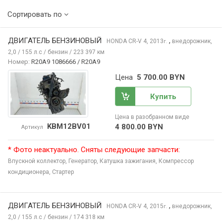
Сортировать по
ДВИГАТЕЛЬ БЕНЗИНОВЫЙ
,
HONDA CR-V
4, 2013
внедорожник,
г.
2,0 / 155 л.с / бензин / 223 397 км
Номер:
R20A9 1086666 / R20A9
Цена
5 700.00 BYN
Купить
Цена в разобранном виде
KBM12BV01
4 800.00 BYN
Артикул
* Фото неактуально. Сняты следующие запчасти:
Впускной коллектор,
Генератор,
Катушка зажигания,
Компрессор
кондиционера,
Стартер
ДВИГАТЕЛЬ БЕНЗИНОВЫЙ
,
HONDA CR-V
4, 2015
внедорожник,
г.
2,0 / 155 л.с / бензин / 174 318 км