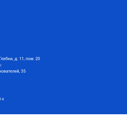
Глебки, д. 11, пом. 20
:
нователей, 35
014