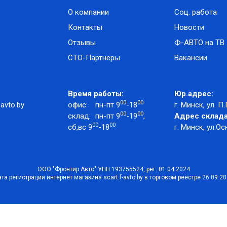
О компании
Соц. работа
Контакты
Новости
Отзывы
Ф-АВТО на ТВ
СТО-Партнеры
Вакансии
Время работы:
Юр.адрес:
00
00
avto.by
офис:
пн-пт 9
-18
г. Минск, ул. П.
00
00
склад:
пн-пт 9
-19
,
Адрес склада
00
00
сб,вс 9
-18
г. Минск, ул.Ос
ООО "Фронтир Авто" УНН 193755524, рег. 01.04.2024
та регистрации интернет магазина scart.f-avto.by в торговом реестре 26.09.2