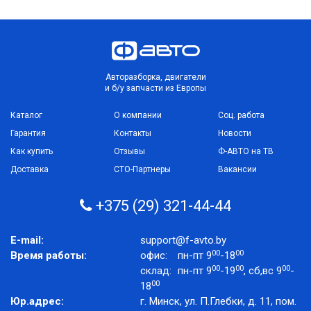
Авторазборка, двигатели
и б/у запчасти из Европы
Каталог
О компании
Соц. работа
Гарантия
Контакты
Новости
Как купить
Отзывы
Ф-АВТО на ТВ
Доставка
СТО-Партнеры
Вакансии
+375 (29) 321-44-44
E-mail:
support@f-avto.by
00
00
Время работы:
офис:
пн-пт 9
-18
00
00
00
склад:
пн-пт 9
-19
, сб,вс 9
-
00
18
Юр.адрес:
г. Минск, ул. П.Глебки, д. 11, пом.