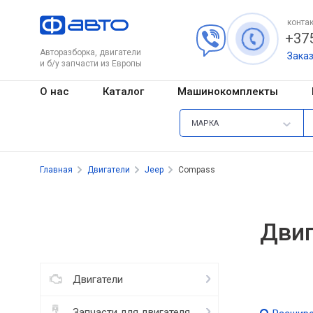
контак
+375
Авторазборка, двигатели
Зака
и б/у запчасти из Европы
О нас
Каталог
Машинокомплекты
МАРКА
Главная
Двигатели
Jeep
Compass
Двиг
Двигатели
Запчасти для двигателя