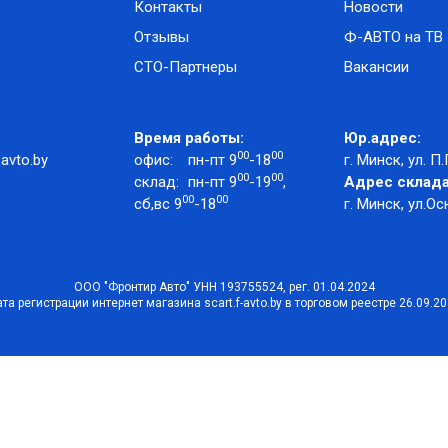
Контакты
Новости
Отзывы
Ф-АВТО на ТВ
СТО-Партнеры
Вакансии
Время работы:
Юр.адрес:
00
00
avto.by
офис:
пн-пт 9
-18
г. Минск, ул. П.
00
00
склад:
пн-пт 9
-19
,
Адрес склада
00
00
сб,вс 9
-18
г. Минск, ул.Ос
ООО "Фронтир Авто" УНН 193755524, рег. 01.04.2024
та регистрации интернет магазина scart.f-avto.by в торговом реестре 26.09.2