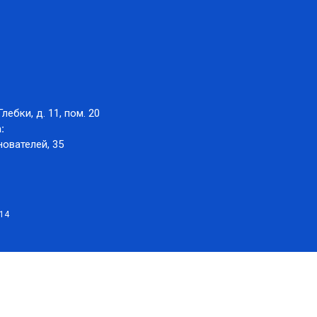
Глебки, д. 11, пом. 20
:
нователей, 35
014