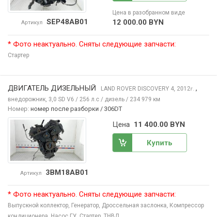
Цена в разобранном виде
SEP48AB01
12 000.00 BYN
Артикул
* Фото неактуально. Сняты следующие запчасти:
Стартер
ДВИГАТЕЛЬ ДИЗЕЛЬНЫЙ
,
LAND ROVER DISCOVERY
4, 2012
г.
внедорожник, 3,0 SD V6 / 256 л.с / дизель / 234 979 км
Номер:
номер после разборки / 306DT
Цена
11 400.00 BYN
Купить
3BM18AB01
Артикул
* Фото неактуально. Сняты следующие запчасти:
Выпускной коллектор,
Генератор,
Дроссельная заслонка,
Компрессор
кондиционера,
Насос ГУ,
Стартер,
ТНВД