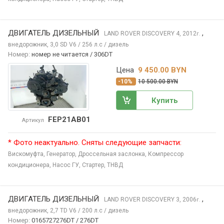
ДВИГАТЕЛЬ ДИЗЕЛЬНЫЙ
,
LAND ROVER DISCOVERY
4, 2012
г.
внедорожник, 3,0 SD V6 / 256 л.с / дизель
Номер:
номер не читается / 306DT
Цена
9 450.00 BYN
-10%
10 500.00 BYN
Купить
FEP21AB01
Артикул
* Фото неактуально. Сняты следующие запчасти:
Вискомуфта,
Генератор,
Дроссельная заслонка,
Компрессор
кондиционера,
Насос ГУ,
Стартер,
ТНВД
ДВИГАТЕЛЬ ДИЗЕЛЬНЫЙ
,
LAND ROVER DISCOVERY
3, 2006
г.
внедорожник, 2,7 TD V6 / 200 л.с / дизель
Номер:
0165727276DT / 276DT