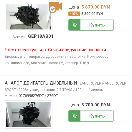
Цена
5 670.00 BYN
-10%
6 300.00 BYN
Купить
GEP18AB01
Артикул
* Фото неактуально. Сняты следующие запчасти:
Вискомуфта,
Генератор,
Дроссельная заслонка,
Компрессор
кондиционера,
Маховик,
Насос ГУ,
Стартер,
ТНВД
АНАЛОГ ДВИГАТЕЛЬ ДИЗЕЛЬНЫЙ
LAND ROVER RANGE ROVER
,
SPORT
, 2008
внедорожник, 2,7 TDVM / 190 л.с / дизель
г.
Номер:
0276998276DT / 276DT
Цена
5 700.00 BYN
Купить