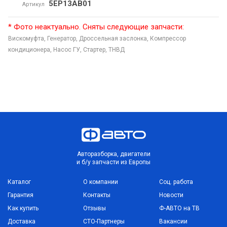
5EP13AB01
Артикул
* Фото неактуально. Сняты следующие запчасти:
Вискомуфта,
Генератор,
Дроссельная заслонка,
Компрессор
кондиционера,
Насос ГУ,
Стартер,
ТНВД
Авторазборка, двигатели
и б/у запчасти из Европы
Каталог
О компании
Соц. работа
Гарантия
Контакты
Новости
Как купить
Отзывы
Ф-АВТО на ТВ
Доставка
СТО-Партнеры
Вакансии