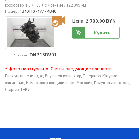
кроссовер, 1,5 / 163 л.с / бензин / 122 095 км
Номер:
4B40 HG7477 / 4B40
Цена
2 700.00 BYN
Купить
ONP15BV01
Артикул
* Фото неактуально. Сняты следующие запчасти:
Блок управления двс,
Впускной коллектор,
Генератор,
Катушка
зажигания,
Компрессор кондиционера,
Маховик,
Подушка двигателя,
Стартер,
ТНВД