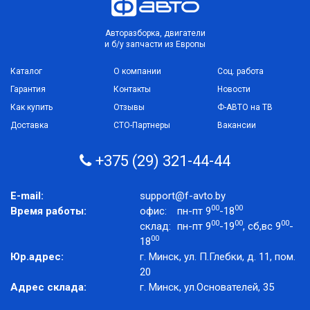
Авторазборка, двигатели
и б/у запчасти из Европы
Каталог
О компании
Соц. работа
Гарантия
Контакты
Новости
Как купить
Отзывы
Ф-АВТО на ТВ
Доставка
СТО-Партнеры
Вакансии
+375 (29) 321-44-44
E-mail:
support@f-avto.by
00
00
Время работы:
офис:
пн-пт 9
-18
00
00
00
склад:
пн-пт 9
-19
, сб,вс 9
-
00
18
Юр.адрес:
г. Минск, ул. П.Глебки, д. 11, пом.
20
Адрес склада:
г. Минск, ул.Основателей, 35