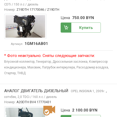
CDTi / 150 л.с / дизель
Номер:
Z19DTH 17170046 / Z19DTH
Цена
750.00 BYN
Купить
1GM16AB01
Артикул
* Фото неактуально. Сняты следующие запчасти:
Впускной коллектор,
Генератор,
Дроссельная заслонка,
Компрессор
кондиционера,
Маховик,
Патрубок интеркулера,
Расходомер воздуха,
Стартер,
ТНВД
АНАЛОГ ДВИГАТЕЛЬ ДИЗЕЛЬНЫЙ
,
OPEL INSIGNIA
1, 2009
г.
хэтчбек, 2,0 TDCi / 160 л.с / дизель
Номер:
A20DTH BV4 17770431
Цена
2 100.00 BYN