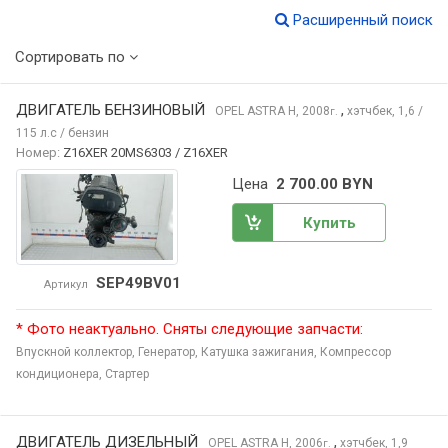
Расширенный поиск
Сортировать по
ДВИГАТЕЛЬ БЕНЗИНОВЫЙ
,
OPEL ASTRA
H, 2008
хэтчбек, 1,6 /
г.
115 л.с / бензин
Номер:
Z16XER 20MS6303 / Z16XER
Цена
2 700.00 BYN
Купить
SEP49BV01
Артикул
* Фото неактуально. Сняты следующие запчасти:
Впускной коллектор,
Генератор,
Катушка зажигания,
Компрессор
кондиционера,
Стартер
ДВИГАТЕЛЬ ДИЗЕЛЬНЫЙ
,
OPEL ASTRA
H, 2006
хэтчбек, 1,9
г.