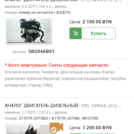
г.
минивэн, 2,0 CDTI / 160 л.с / дизель
Номер:
номер не читается / A20DTH
Цена
2 100.00 BYN
Купить
5BG04AB01
Артикул
* Фото неактуально. Сняты следующие запчасти:
Впускной коллектор,
Генератор,
Дроссельная заслонка,
Клапан
управления турбиной (Актуатор),
Компрессор кондиционера,
Патрубок
интеркулера,
Стартер,
ТНВД
АНАЛОГ ДВИГАТЕЛЬ ДИЗЕЛЬНЫЙ
,
OPEL ZAFIRA
B, 2010
г.
минивэн, 1,7 CDTi / 125 л.с / дизель
Номер:
Z17DTR 2077835 / A17DTR, 601982, 98137093
Цена
1 200.00 BYN