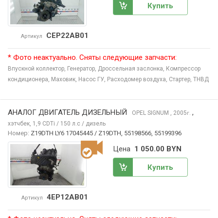
Купить
CEP22AB01
Артикул
* Фото неактуально. Сняты следующие запчасти:
Впускной коллектор,
Генератор,
Дроссельная заслонка,
Компрессор
кондиционера,
Маховик,
Насос ГУ,
Расходомер воздуха,
Стартер,
ТНВД
АНАЛОГ ДВИГАТЕЛЬ ДИЗЕЛЬНЫЙ
,
OPEL SIGNUM
, 2005
г.
хэтчбек, 1,9 CDTi / 150 л.с / дизель
Номер:
Z19DTH LY6 17045445 / Z19DTH, 55198566, 55199396
Цена
1 050.00 BYN
Купить
4EP12AB01
Артикул