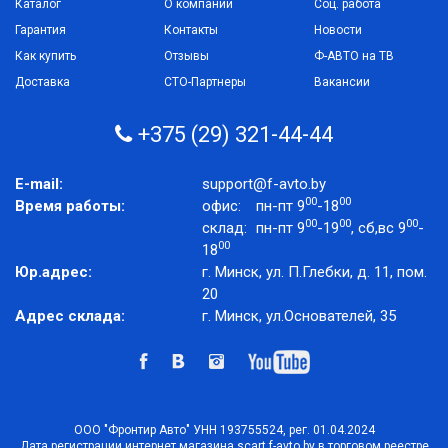
Каталог
О компании
Соц. работа
Гарантия
Контакты
Новости
Как купить
Отзывы
Ф-АВТО на ТВ
Доставка
СТО-Партнеры
Вакансии
+375 (29) 321-44-44
E-mail:
support@f-avto.by
00
00
Время работы:
офис:
пн-пт 9
-18
00
00
00
склад:
пн-пт 9
-19
, сб,вс 9
-
00
18
Юр.адрес:
г. Минск, ул. П.Глебки, д. 11, пом.
20
Адрес склада:
г. Минск, ул.Основателей, 35
ООО "Фронтир Авто" УНН 193755524, рег. 01.04.2024
Дата регистрации интернет магазина scart.f-avto.by в торговом реестре