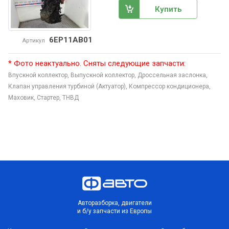
Купить
6EP11AB01
Артикул
* Фото неактуально. Сняты следующие запчасти:
Впускной коллектор,
Выпускной коллектор,
Дроссельная заслонка,
Клапан управления турбиной (Актуатор),
Компрессор кондиционера,
Маховик,
Стартер,
ТНВД
Авторазборка, двигатели
и б/у запчасти из Европы