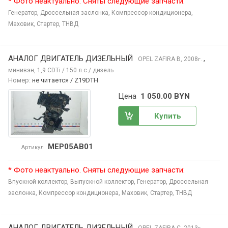
* Фото неактуально. Сняты следующие запчасти:
Генератор,
Дроссельная заслонка,
Компрессор кондиционера,
Маховик,
Стартер,
ТНВД
АНАЛОГ ДВИГАТЕЛЬ ДИЗЕЛЬНЫЙ
,
OPEL ZAFIRA
B, 2008
г.
минивэн, 1,9 CDTi / 150 л.с / дизель
Номер:
не читается / Z19DTH
Цена
1 050.00 BYN
Купить
MEP05AB01
Артикул
* Фото неактуально. Сняты следующие запчасти:
Впускной коллектор,
Выпускной коллектор,
Генератор,
Дроссельная
заслонка,
Компрессор кондиционера,
Маховик,
Стартер,
ТНВД
АНАЛОГ ДВИГАТЕЛЬ ДИЗЕЛЬНЫЙ
,
OPEL ZAFIRA
C, 2013