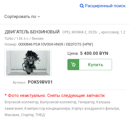
Расширенный поиск
Сортировать по
ДВИГАТЕЛЬ БЕНЗИНОВЫЙ
,
OPEL MOKKA
2, 2025
кроссовер, 1,2
г.
Turbo / 136 л.с / бензин
Номер:
0000846 PSA10V004 HN09 / EB2FDTS (HPW)
Цена
5 400.00 BYN
Купить
POK59BV01
Артикул
* Фото неактуально. Сняты следующие запчасти:
Впускной коллектор,
Выпускной коллектор,
Генератор,
Катушка
зажигания,
Компрессор кондиционера,
Корпус воздушного фильтра,
Маховик,
Стартер,
ТНВД