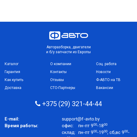
Авторазборка, двигатели
и б/у запчасти из Европы
Каталог
О компании
Соц. работа
Гарантия
Контакты
Новости
Как купить
Отзывы
Ф-АВТО на ТВ
Доставка
СТО-Партнеры
Вакансии
+375 (29) 321-44-44
E-mail:
support@f-avto.by
00
00
Время работы:
офис:
пн-пт 9
-18
00
00
00
склад:
пн-пт 9
-19
, сб,вс 9
-