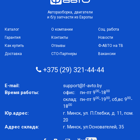
Авторазборка, двигатели
и б/у запчасти из Европы
Каталог
О компании
Соц. работа
Гарантия
Контакты
Новости
Как купить
Отзывы
Ф-АВТО на ТВ
Доставка
СТО-Партнеры
Вакансии
+375 (29) 321-44-44
E-mail:
support@f-avto.by
00
00
Время работы:
офис:
пн-пт 9
-18
00
00
00
склад:
пн-пт 9
-19
, сб,вс 9
-
00
18
Юр.адрес:
г. Минск, ул. П.Глебки, д. 11, пом.
20
Адрес склада:
г. Минск, ул.Основателей, 35