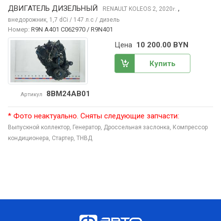
ДВИГАТЕЛЬ ДИЗЕЛЬНЫЙ
,
RENAULT KOLEOS
2, 2020
г.
внедорожник, 1,7 dCi / 147 л.с / дизель
Номер:
R9N A401 C062970 / R9N401
Цена
10 200.00 BYN
Купить
8BM24AB01
Артикул
* Фото неактуально. Сняты следующие запчасти:
Выпускной коллектор,
Генератор,
Дроссельная заслонка,
Компрессор
кондиционера,
Стартер,
ТНВД