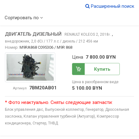
Расширенный поиск
Сортировать по
ДВИГАТЕЛЬ ДИЗЕЛЬНЫЙ
,
RENAULT KOLEOS
2, 2018
г.
внедорожник, 2,0 dCi / 177 л.с / дизель / 212 456 км
Номер:
M9RA868 C095306 / M9R 868
Цена
7 800.00 BYN
Купить
Цена в разобранном виде
7BM20AB01
5 100.00 BYN
Артикул
* Фото неактуально. Сняты следующие запчасти:
Блок управления двс,
Выпускной коллектор,
Генератор,
Дроссельная
заслонка,
Клапан управления турбиной (Актуатор),
Компрессор
кондиционера,
Стартер,
ТНВД