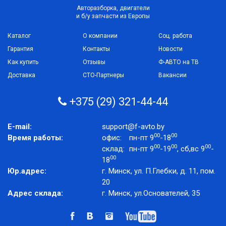
Авторазборка, двигатели
и б/у запчасти из Европы
Каталог
О компании
Соц. работа
Гарантия
Контакты
Новости
Как купить
Отзывы
Ф-АВТО на ТВ
Доставка
СТО-Партнеры
Вакансии
+375 (29) 321-44-44
E-mail:
support@f-avto.by
00
00
Время работы:
офис:
пн-пт 9
-18
00
00
00
склад:
пн-пт 9
-19
, сб,вс 9
-
00
18
Юр.адрес:
г. Минск, ул. П.Глебки, д. 11, пом.
20
Адрес склада:
г. Минск, ул.Основателей, 35