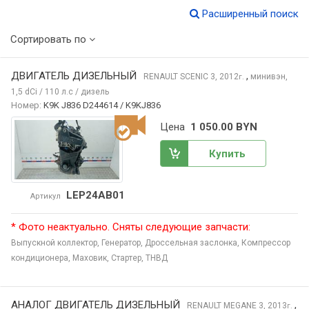
Расширенный поиск
Сортировать по
ДВИГАТЕЛЬ ДИЗЕЛЬНЫЙ
,
RENAULT SCENIC
3, 2012
минивэн,
г.
1,5 dCi / 110 л.с / дизель
Номер:
K9K J836 D244614 / K9KJ836
Цена
1 050.00 BYN
Купить
LEP24AB01
Артикул
* Фото неактуально. Сняты следующие запчасти:
Выпускной коллектор,
Генератор,
Дроссельная заслонка,
Компрессор
кондиционера,
Маховик,
Стартер,
ТНВД
АНАЛОГ ДВИГАТЕЛЬ ДИЗЕЛЬНЫЙ
,
RENAULT MEGANE
3, 2013
г.