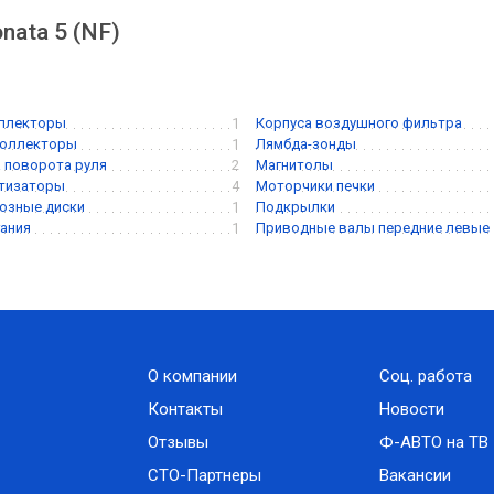
nata 5 (NF)
оллекторы
1
Корпуса воздушного фильтра
коллекторы
1
Лямбда-зонды
а поворота руля
2
Магнитолы
ртизаторы
4
Моторчики печки
озные диски
1
Подкрылки
ания
1
Приводные валы передние левые
О компании
Соц. работа
Контакты
Новости
Отзывы
Ф-АВТО на ТВ
СТО-Партнеры
Вакансии