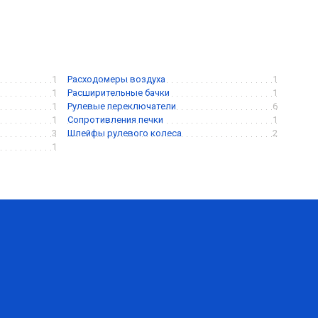
1
Расходомеры воздуха
1
1
Расширительные бачки
1
1
Рулевые переключатели
6
1
Сопротивления печки
1
3
Шлейфы рулевого колеса
2
1