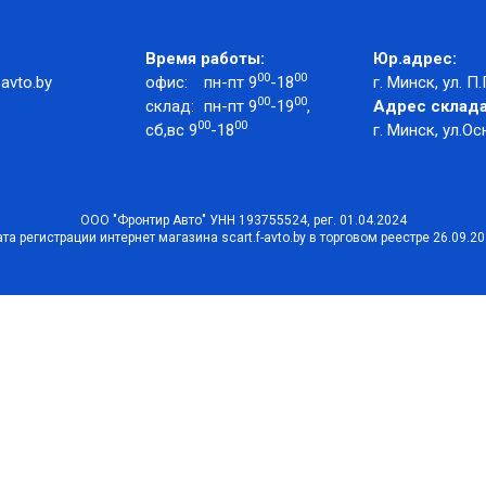
Время работы:
Юр.адрес:
00
00
avto.by
офис:
пн-пт 9
-18
г. Минск, ул. П.
00
00
склад:
пн-пт 9
-19
,
Адрес склада
00
00
сб,вс 9
-18
г. Минск, ул.Ос
ООО "Фронтир Авто" УНН 193755524, рег. 01.04.2024
та регистрации интернет магазина scart.f-avto.by в торговом реестре 26.09.2