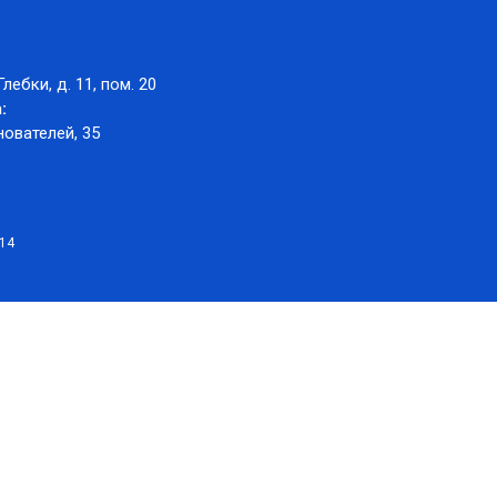
Глебки, д. 11, пом. 20
:
нователей, 35
014