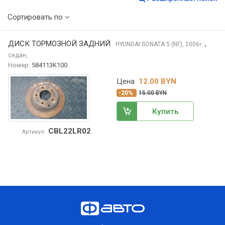
Сортировать по
ДИСК ТОРМОЗНОЙ ЗАДНИЙ
,
HYUNDAI SONATA
5 (NF), 2006
г.
седан,
Номер:
584113K100
Цена
12.00 BYN
-20%
15.00 BYN
Купить
CBL22LR02
Артикул