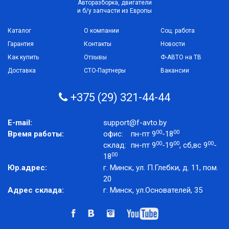
Авторазборка, двигатели
и б/у запчасти из Европы
Каталог
О компании
Соц. работа
Гарантия
Контакты
Новости
Как купить
Отзывы
Ф-АВТО на ТВ
Доставка
СТО-Партнеры
Вакансии
+375 (29) 321-44-44
E-mail:
support@f-avto.by
00
00
Время работы:
офис:
пн-пт 9
-18
00
00
00
склад:
пн-пт 9
-19
, сб,вс 9
-
00
18
Юр.адрес:
г. Минск, ул. П.Глебки, д. 11, пом.
20
Адрес склада:
г. Минск, ул.Основателей, 35