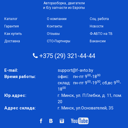
Авторазборка, двигатели
и б/у запчасти из Европы
Каталог
О компании
Соц. работа
Гарантия
Контакты
Новости
Как купить
Отзывы
Ф-АВТО на ТВ
Доставка
СТО-Партнеры
Вакансии
+375 (29) 321-44-44
E-mail:
support@f-avto.by
00
00
Время работы:
офис:
пн-пт 9
-18
00
00
00
склад:
пн-пт 9
-19
, сб,вс 9
-
00
18
Юр.адрес:
г. Минск, ул. П.Глебки, д. 11, пом.
20
Адрес склада:
г. Минск, ул.Основателей, 35