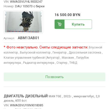
VIN:
WMA03VUY4L9003247
Номер:
DAU 105073 с бирки
16 500.00 BYN
Купить
ABM13AB01
Артикул
* Фото неактуально. Сняты следующие запчасти:
Впускной
коллектор
, Выпускной коллектор
, Генератор
, Дроссельная заслонка
,
Клапан управления турбиной (Актуатор)
, Маховик
, Патрубок
интеркулера
, Радиатор интеркулера
, Стартер
, ТНВД
Позвонить
ДВИГАТЕЛЬ ДИЗЕЛЬНЫЙ
MAN TGE
, 2022
,
микроавтобус, 2,0
г.
дизель, КПП 6ст.
VIN:
WMA03VUYXN9018385