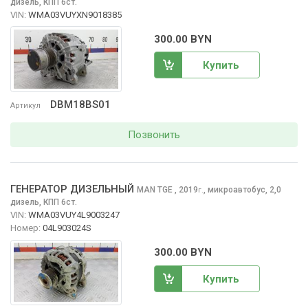
дизель, КПП 6ст.
VIN:
WMA03VUYXN9018385
300.00 BYN
Купить
DBM18BS01
Артикул
Позвонить
ГЕНЕРАТОР ДИЗЕЛЬНЫЙ
MAN TGE
, 2019
,
микроавтобус, 2,0
г.
дизель, КПП 6ст.
VIN:
WMA03VUY4L9003247
Номер:
04L903024S
300.00 BYN
Купить