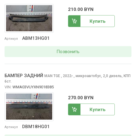
210.00 BYN
Купить
ABM13HG01
Артикул
Позвонить
БАМПЕР ЗАДНИЙ
MAN TGE
, 2022
,
микроавтобус, 2,0 дизель, КПП
г.
6ст.
VIN:
WMA03VUYXN9018385
270.00 BYN
Купить
DBM18HG01
Артикул