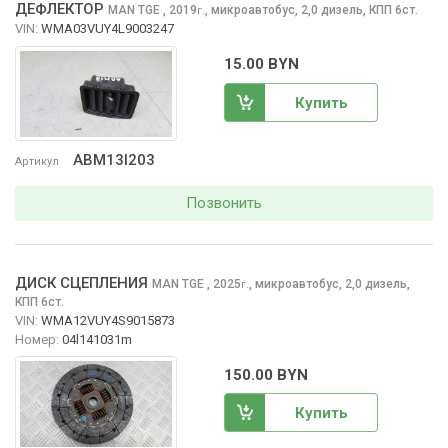
ДЕФЛЕКТОР
MAN TGE
, 2019
,
микроавтобус, 2,0 дизель, КПП 6ст.
г.
VIN:
WMA03VUY4L9003247
15.00 BYN
Купить
ABM13I203
Артикул
Позвонить
ДИСК СЦЕПЛЕНИЯ
MAN TGE
, 2025
,
микроавтобус, 2,0 дизель,
г.
КПП 6ст.
VIN:
WMA12VUY4S9015873
Номер:
04l141031m
150.00 BYN
Купить