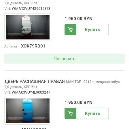
2,0 дизель, КПП 6ст.
VIN:
WMA12VUY4S9015873
1 950.00 BYN
Купить
XOK79RB01
Артикул
Позвонить
ДВЕРЬ РАСПАШНАЯ ПРАВАЯ
MAN TGE
, 2019
,
микроавтобус,
г.
2,0 дизель, КПП 6ст.
VIN:
WMA03VUY4L9003247
1 950.00 BYN
Купить