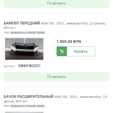
Позвонить
БАМПЕР ПЕРЕДНИЙ
MAN TGE
, 2022
,
микроавтобус, 2,0 дизель,
г.
КПП 6ст.
VIN:
WMA03VUYXN9018385
1 800.00 BYN
Купить
DBM18G501
Артикул
Позвонить
БАЧОК РАСШИРИТЕЛЬНЫЙ
MAN TGE
, 2022
,
микроавтобус, 2,0
г.
дизель, КПП 6ст.
VIN:
WMA03VUYXN9018385