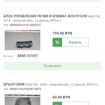
БЛОК УПРАВЛЕНИЯ ПЕЧКИ И КЛИМАТ-КОНТРОЛЯ
MAN TGE
,
2019
,
микроавтобус, 2,0 дизель, КПП 6ст.
г.
VIN:
WMA03VUY4L9003247
150.00 BYN
Купить
ABM13OV01
Артикул
Позвонить
БРЫЗГОВИК
MAN TGE
, 2025
,
микроавтобус, 2,0 дизель, КПП 6ст.
г.
VIN:
WMA12VUY4S9015873
60.00 BYN