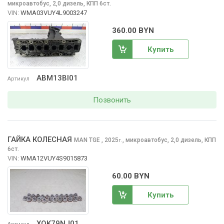
микроавтобус, 2,0 дизель, КПП 6ст.
VIN:
WMA03VUY4L9003247
360.00 BYN
Купить
ABM13BI01
Артикул
Позвонить
ГАЙКА КОЛЕСНАЯ
MAN TGE
, 2025
,
микроавтобус, 2,0 дизель, КПП
г.
6ст.
VIN:
WMA12VUY4S9015873
60.00 BYN
Купить
XOK79NJ01