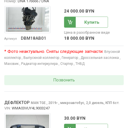
Номер:
DNA 176666 / DNA
24 000.00 BYN
Купить
Цена в разобранном виде
18 000.00 BYN
DBM18AB01
Артикул
* Фото неактуально. Сняты следующие запчасти:
Впускной
коллектор
, Выпускной коллектор
, Генератор
, Дроссельная заслонка
,
Маховик
, Радиатор интеркулера
, Стартер
, ТНВД
Позвонить
ДЕФЛЕКТОР
MAN TGE
, 2019
,
микроавтобус, 2,0 дизель, КПП 6ст.
г.
VIN:
WMA03VUY4L9003247
30.00 BYN