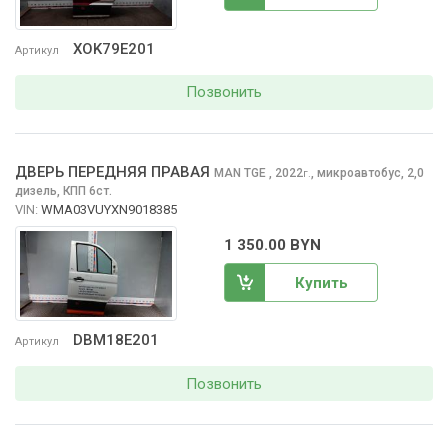
XOK79E201
Артикул
Позвонить
ДВЕРЬ ПЕРЕДНЯЯ ПРАВАЯ
MAN TGE
, 2022
,
микроавтобус, 2,0
г.
дизель, КПП 6ст.
VIN:
WMA03VUYXN9018385
1 350.00 BYN
Купить
DBM18E201
Артикул
Позвонить