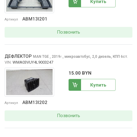
Купить
ABM13I201
Артикул
Позвонить
ДЕФЛЕКТОР
MAN TGE
, 2019
,
микроавтобус, 2,0 дизель, КПП 6ст.
г.
VIN:
WMA03VUY4L9003247
15.00 BYN
Купить
ABM13I202
Артикул
Позвонить