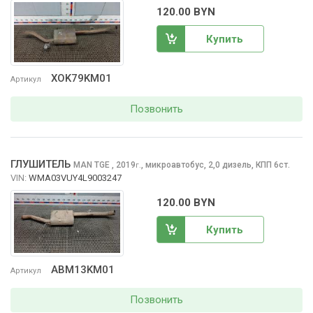
120.00 BYN
Купить
XOK79KM01
Артикул
Позвонить
ГЛУШИТЕЛЬ
MAN TGE
, 2019
,
микроавтобус, 2,0 дизель, КПП 6ст.
г.
VIN:
WMA03VUY4L9003247
120.00 BYN
Купить
ABM13KM01
Артикул
Позвонить