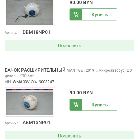
90.00 BYN
Купить
DBM18NP01
Артикул
Позвонить
БАЧОК РАСШИРИТЕЛЬНЫЙ
MAN TGE
, 2019
,
микроавтобус, 2,0
г.
дизель, КПП 6ст.
VIN:
WMA03VUY4L9003247
90.00 BYN
Купить
ABM13NP01
Артикул
Позвонить