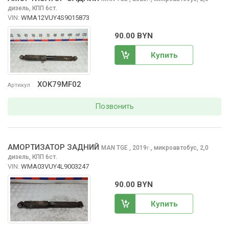
дизель, КПП 6ст.
VIN:
WMA12VUY4S9015873
90.00 BYN
Купить
XOK79MF02
Артикул
Позвонить
АМОРТИЗАТОР ЗАДНИЙ
MAN TGE
, 2019
,
микроавтобус, 2,0
г.
дизель, КПП 6ст.
VIN:
WMA03VUY4L9003247
90.00 BYN
Купить