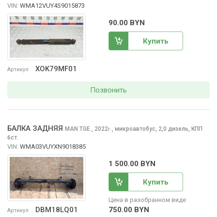
VIN:
WMA12VUY4S9015873
90.00 BYN
Купить
XOK79MF01
Артикул
Позвонить
БАЛКА ЗАДНЯЯ
MAN TGE
, 2022
,
микроавтобус, 2,0 дизель, КПП
г.
6ст.
VIN:
WMA03VUYXN9018385
1 500.00 BYN
Купить
Цена в разобранном виде
750.00 BYN
DBM18LQ01
Артикул