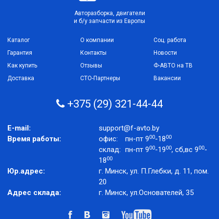
Авторазборка, двигатели
и б/у запчасти из Европы
Каталог
О компании
Соц. работа
Гарантия
Контакты
Новости
Как купить
Отзывы
Ф-АВТО на ТВ
Доставка
СТО-Партнеры
Вакансии
+375 (29) 321-44-44
E-mail:
support@f-avto.by
00
00
Время работы:
офис:
пн-пт 9
-18
00
00
00
склад:
пн-пт 9
-19
, сб,вс 9
-
00
18
Юр.адрес:
г. Минск, ул. П.Глебки, д. 11, пом.
20
Адрес склада:
г. Минск, ул.Основателей, 35