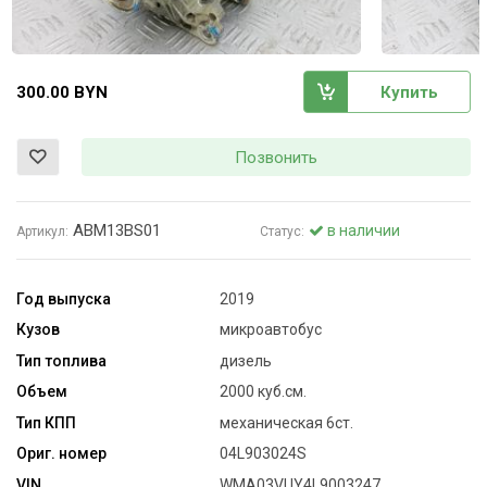
300.00 BYN
Купить
Позвонить
ABM13BS01
в наличии
Артикул:
Статус:
Год выпуска
2019
Кузов
микроавтобус
Тип топлива
дизель
Объем
2000 куб.см.
Тип КПП
механическая 6ст.
Ориг. номер
04L903024S
VIN
WMA03VUY4L9003247