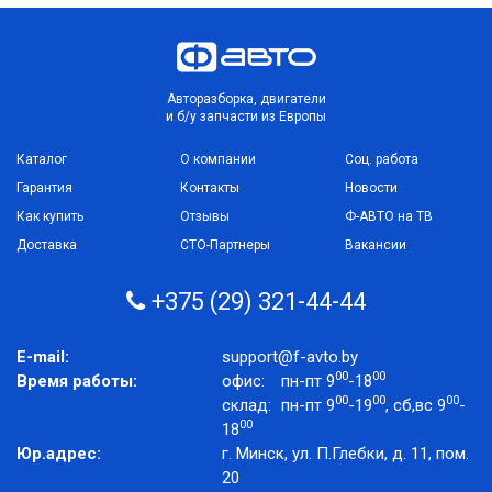
Авторазборка, двигатели
и б/у запчасти из Европы
Каталог
О компании
Соц. работа
Гарантия
Контакты
Новости
Как купить
Отзывы
Ф-АВТО на ТВ
Доставка
СТО-Партнеры
Вакансии
+375 (29) 321-44-44
E-mail:
support@f-avto.by
00
00
Время работы:
офис:
пн-пт 9
-18
00
00
00
склад:
пн-пт 9
-19
, сб,вс 9
-
00
18
Юр.адрес:
г. Минск, ул. П.Глебки, д. 11, пом.
20