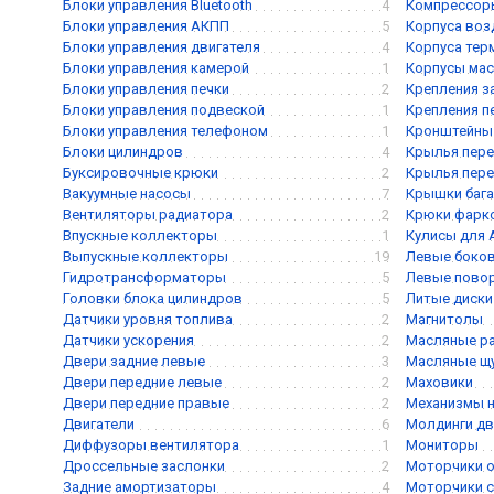
Блоки управления Bluetooth
4
Компрессор
Блоки управления АКПП
5
Корпуса воз
Блоки управления двигателя
4
Корпуса тер
Блоки управления камерой
1
Корпусы мас
Блоки управления печки
2
Крепления з
Блоки управления подвеской
1
Крепления п
Блоки управления телефоном
1
Кронштейны 
Блоки цилиндров
4
Крылья пере
Буксировочные крюки
2
Крылья пере
Вакуумные насосы
7
Крышки баг
Вентиляторы радиатора
2
Крюки фарк
Впускные коллекторы
1
Кулисы для
Выпускные коллекторы
19
Левые боков
Гидротрансформаторы
5
Левые пово
Головки блока цилиндров
5
Литые диски
Датчики уровня топлива
2
Магнитолы
Датчики ускорения
2
Масляные р
Двери задние левые
3
Масляные щ
Двери передние левые
2
Маховики
Двери передние правые
2
Механизмы 
Двигатели
6
Молдинги дв
Диффузоры вентилятора
1
Мониторы
Дроссельные заслонки
2
Моторчики о
Задние амортизаторы
4
Моторчики с