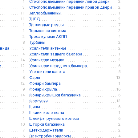
1
Стеклоподъемники передней левой двери
2
3
Стеклоподъемники передней правой двери
2
11
Теплообменники
1
11
ТНВД
2
1
Топливные рампы
7
1
Тормозная система
2
2
Троса кулисы АКПП
4
8
Турбины
2
 вида
3
Усилители антенны
2
4
Усилители заднего бампера
1
14
Усилители музыки
2
е
12
Усилители переднего бампера
6
1
Утеплители капота
5
8
Фары
13
12
Фонари бампера
1
9
Фонари крыла
16
14
Фонари крышки багажника
6
1
Форсунки
13
1
Шины
6
3
Шкивы коленвала
1
1
Шлейфы рулевого колеса
6
10
Шторки багажника
2
7
Щеткодержатели
2
6
Электробензонасосы
4