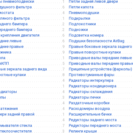
ы пневмоподвески
1
Петли задней левой двери
душного фильтра
6
Петли капота
мостата
4
Пневмоподушки
ляного фильтра
1
Подкрылки
аднего бампера
2
Подлокотники
ереднего бампера
2
Подножки
крепления двигателя
6
Подсветка номера
дние левые
6
Подушки безопасности AirBag
дние правые
9
Правые боковые зеркала заднего
ажника
9
Правые поворотные кулаки
опа
1
Приводные валы передние левые
 АКПП
5
Приводные валы передние правы
ые зеркала заднего вида
7
Прицепные устройства (фаркопы)
ротные кулаки
8
Противотуманные фары
4
Радиаторы интеркулера
1
Радиаторы кондиционера
адиаторы
4
Радиаторы охлаждения
упы
3
Радиаторы печки
4
Раздаточные коробки
натяжения
4
Расходомеры воздуха
ери задней правой
1
Расширительные бачки
4
Редукторы заднего моста
мывателя стекла
7
Редукторы переднего моста
теклоочистителя
3
Релинги крыши