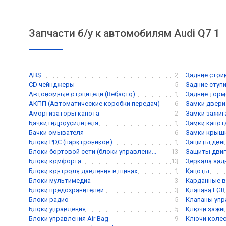
Запчасти б/у к автомобилям Audi Q7 1
ABS
2
Задние стой
CD чейнджеры
5
Задние ступ
Автономные отопители (Вебасто)
1
Задние торм
АКПП (Автоматические коробки передач)
6
Замки двери
Амортизаторы капота
2
Замки зажиг
Бачки гидроусилителя
1
Замки капот
Бачки омывателя
6
Замки крышк
Блоки PDC (парктроников)
1
Защиты двиг
Блоки бортовой сети (блоки управлени...
13
Защиты двиг
Блоки комфорта
13
Зеркала зад
Блоки контроля давления в шинах
1
Капоты
Блоки мультимедиа
3
Карданные 
Блоки предохранителей
3
Клапана EGR
Блоки радио
5
Клапаны упра
Блоки управления
5
Ключи зажиг
Блоки управления Air Bag
9
Ключи коле