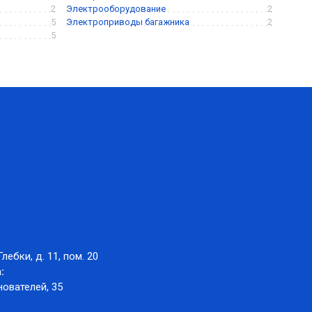
2
Электрооборудование
2
5
Электроприводы багажника
2
5
Глебки, д. 11, пом. 20
:
нователей, 35