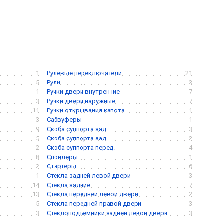
1
Рулевые переключатели
21
5
Рули
3
1
Ручки двери внутренние
7
3
Ручки двери наружные
7
11
Ручки открывания капота
1
3
Сабвуферы
1
9
Скоба суппорта зад.
3
5
Скоба суппорта зад.
2
2
Скоба суппорта перед.
4
8
Спойлеры
1
2
Стартеры
6
1
Стекла задней левой двери
3
14
Стекла задние
7
13
Стекла передней левой двери
2
5
Стекла передней правой двери
3
3
Стеклоподъемники задней левой двери
3