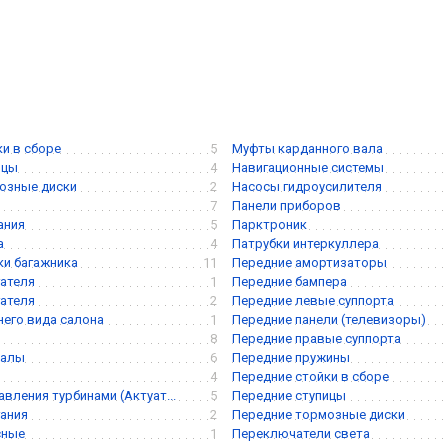
ки в сборе
5
Муфты карданного вала
ицы
4
Навигационные системы
озные диски
2
Насосы гидроусилителя
7
Панели приборов
ания
5
Парктроник
а
4
Патрубки интеркуллера
и багажника
11
Передние амортизаторы
ателя
1
Передние бампера
ателя
2
Передние левые суппорта
него вида салона
1
Передние панели (телевизоры)
8
Передние правые суппорта
валы
6
Передние пружины
4
Передние стойки в сборе
вления турбинами (Актуат...
5
Передние ступицы
ания
2
Передние тормозные диски
сные
1
Переключатели света