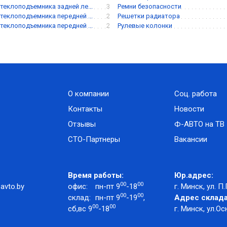
теклоподъемника задней ле...
3
Ремни безопасности
теклоподъемника передней ...
2
Решетки радиатора
теклоподъемника передней ...
2
Рулевые колонки
О компании
Соц. работа
Контакты
Новости
Отзывы
Ф-АВТО на ТВ
СТО-Партнеры
Вакансии
Время работы:
Юр.адрес:
00
00
avto.by
офис:
пн-пт 9
-18
г. Минск, ул. П.
00
00
склад:
пн-пт 9
-19
,
Адрес склада
00
00
сб,вс 9
-18
г. Минск, ул.Ос