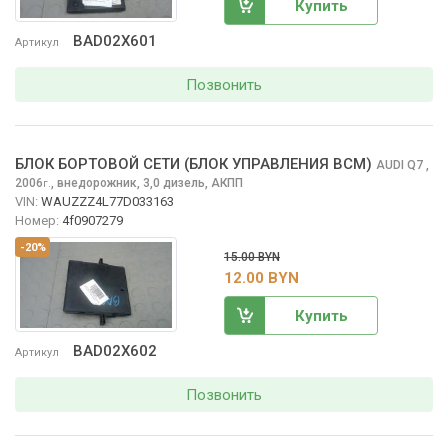
Купить
BAD02X601
Артикул
Позвонить
БЛОК БОРТОВОЙ СЕТИ (БЛОК УПРАВЛЕНИЯ BCM)
AUDI Q7
,
2006
,
внедорожник, 3,0 дизель, АКПП
г.
VIN:
WAUZZZ4L77D033163
Номер:
4f0907279
-20%
15.00 BYN
12.00 BYN
Купить
BAD02X602
Артикул
Позвонить