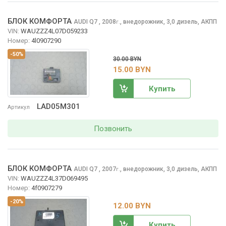
БЛОК КОМФОРТА
AUDI Q7
, 2008
,
внедорожник, 3,0 дизель, АКПП
г.
VIN:
WAUZZZ4L07D059233
Номер:
4l0907290
-50%
30.00 BYN
15.00 BYN
Купить
LAD05M301
Артикул
Позвонить
БЛОК КОМФОРТА
AUDI Q7
, 2007
,
внедорожник, 3,0 дизель, АКПП
г.
VIN:
WAUZZZ4L37D069495
Номер:
4f0907279
-20%
12.00 BYN
Купить