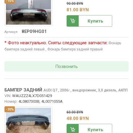
-10%
90.00 BYN
81.00 BYN
Купить
8EP09HG01
Артикул
* Фото неактуально. Сняты следующие запчасти:
Фонарь
бампера задний левый
, Фонарь бампера задний правый
Позвонить
БАМПЕР ЗАДНИЙ
AUDI Q7
, 2006
,
внедорожник, 3,0 дизель, АКПП
г.
VIN:
WAUZZZ4LX7D051429
Номер:
4L0807303B, 4L0071055A
-20%
60.00 BYN
48.00 BYN
Купить