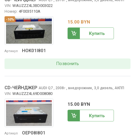
г.
VIN:
WAUZZZ4L3BD003022
Номер:
4F0035110A
-10%
15.00 BYN
Купить
HOK01I801
Артикул
Позвонить
CD-ЧЕЙНДЖЕР
AUDI Q7
, 2008
,
внедорожник, 3,0 дизель, АКПП
г.
VIN:
WAUZZZ4L69D008080
15.00 BYN
Купить
OEP08I801
Артикул