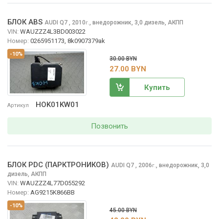
БЛОК ABS
AUDI Q7
, 2010
,
внедорожник, 3,0 дизель, АКПП
г.
VIN:
WAUZZZ4L3BD003022
Номер:
0265951173, 8k0907379ak
-10%
30.00 BYN
27.00 BYN
Купить
HOK01KW01
Артикул
Позвонить
БЛОК PDC (ПАРКТРОНИКОВ)
AUDI Q7
, 2006
,
внедорожник, 3,0
г.
дизель, АКПП
VIN:
WAUZZZ4L77D055292
Номер:
AG9215K866BB
-10%
45.00 BYN