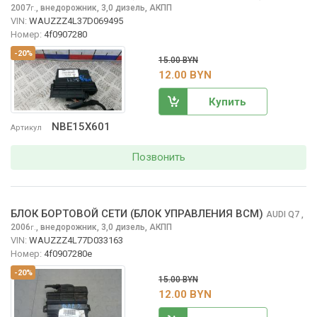
2007
,
внедорожник, 3,0 дизель, АКПП
г.
VIN:
WAUZZZ4L37D069495
Номер:
4f0907280
-20%
15.00 BYN
12.00 BYN
Купить
NBE15X601
Артикул
Позвонить
БЛОК БОРТОВОЙ СЕТИ (БЛОК УПРАВЛЕНИЯ BCM)
AUDI Q7
,
2006
,
внедорожник, 3,0 дизель, АКПП
г.
VIN:
WAUZZZ4L77D033163
Номер:
4f0907280e
-20%
15.00 BYN
12.00 BYN