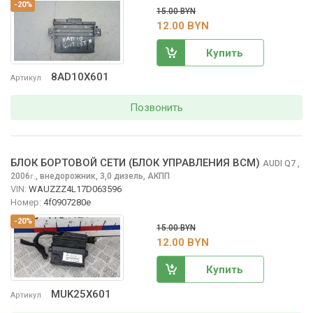
-20%
15.00 BYN
12.00 BYN
Купить
8AD10X601
Артикул
Позвонить
БЛОК БОРТОВОЙ СЕТИ (БЛОК УПРАВЛЕНИЯ BCM)
AUDI Q7
,
2006
,
внедорожник, 3,0 дизель, АКПП
г.
VIN:
WAUZZZ4L17D063596
Номер:
4f0907280e
-20%
15.00 BYN
12.00 BYN
Купить
MUK25X601
Артикул