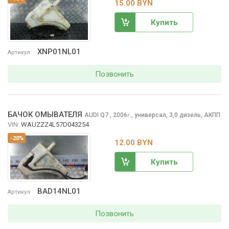
15.00 BYN
Купить
XNP01NL01
Артикул
Позвонить
БАЧОК ОМЫВАТЕЛЯ
AUDI Q7
, 2006
,
универсал, 3,0 дизель, АКПП
г.
VIN:
WAUZZZ4L57D043254
-20%
12.00 BYN
Купить
BAD14NL01
Артикул
Позвонить