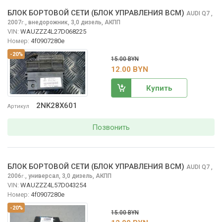
БЛОК БОРТОВОЙ СЕТИ (БЛОК УПРАВЛЕНИЯ BCM)
AUDI Q7
,
2007
,
внедорожник, 3,0 дизель, АКПП
г.
VIN:
WAUZZZ4L27D068225
Номер:
4f0907280e
-20%
15.00 BYN
12.00 BYN
Купить
2NK28X601
Артикул
Позвонить
БЛОК БОРТОВОЙ СЕТИ (БЛОК УПРАВЛЕНИЯ BCM)
AUDI Q7
,
2006
,
универсал, 3,0 дизель, АКПП
г.
VIN:
WAUZZZ4L57D043254
Номер:
4f0907280e
-20%
15.00 BYN