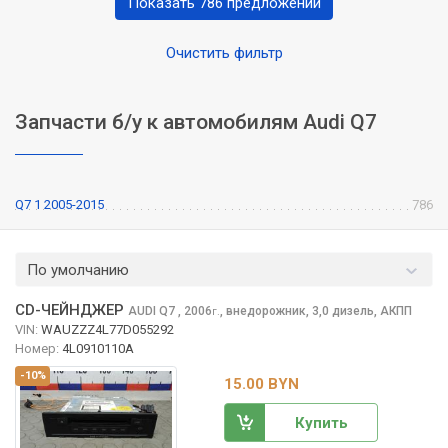
Показать 786 предложений
Очистить фильтр
Запчасти б/у к автомобилям Audi Q7
Q7 1 2005-2015
786
По умолчанию
CD-ЧЕЙНДЖЕР
AUDI Q7
, 2006
,
внедорожник, 3,0 дизель, АКПП
г.
VIN:
WAUZZZ4L77D055292
Номер:
4L0910110A
-10%
15.00 BYN
Купить