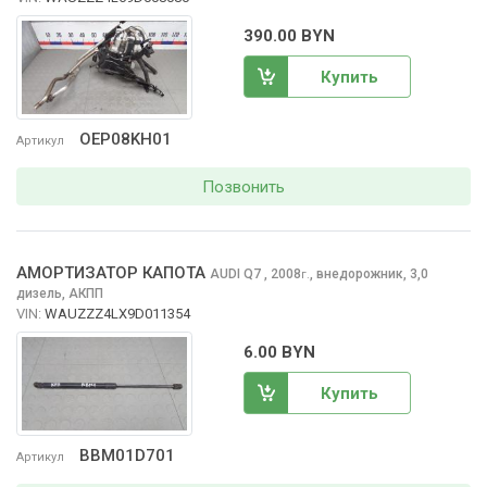
390.00 BYN
Купить
OEP08KH01
Артикул
Позвонить
АМОРТИЗАТОР КАПОТА
AUDI Q7
, 2008
,
внедорожник, 3,0
г.
дизель, АКПП
VIN:
WAUZZZ4LX9D011354
6.00 BYN
Купить
BBM01D701
Артикул