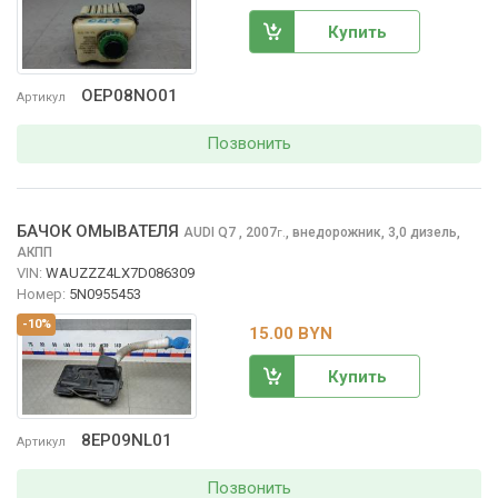
Купить
OEP08NO01
Артикул
Позвонить
БАЧОК ОМЫВАТЕЛЯ
AUDI Q7
, 2007
,
внедорожник, 3,0 дизель,
г.
АКПП
VIN:
WAUZZZ4LX7D086309
Номер:
5N0955453
-10%
15.00 BYN
Купить
8EP09NL01
Артикул
Позвонить