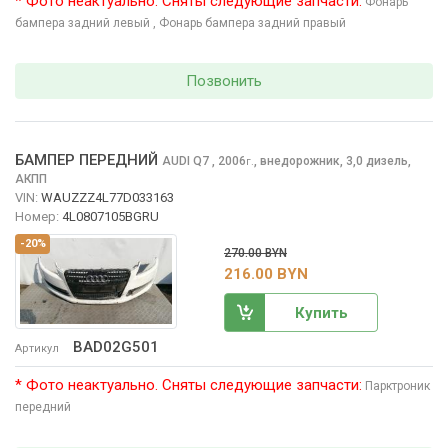
* Фото неактуально. Сняты следующие запчасти:
Фонарь
бампера задний левый
, Фонарь бампера задний правый
Позвонить
БАМПЕР ПЕРЕДНИЙ
AUDI Q7
, 2006
,
внедорожник, 3,0 дизель,
г.
АКПП
VIN:
WAUZZZ4L77D033163
Номер:
4L0807105BGRU
-20%
270.00 BYN
216.00 BYN
Купить
BAD02G501
Артикул
* Фото неактуально. Сняты следующие запчасти:
Парктроник
передний