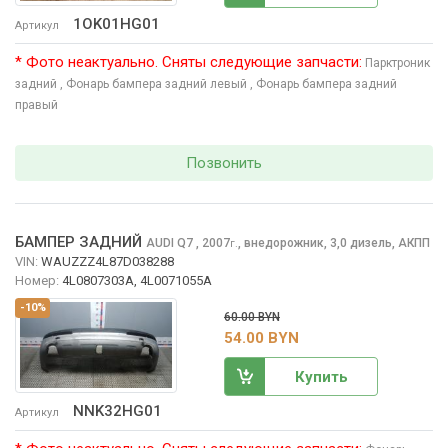
1OK01HG01
Артикул
* Фото неактуально. Сняты следующие запчасти:
Парктроник
задний
, Фонарь бампера задний левый
, Фонарь бампера задний
правый
Позвонить
БАМПЕР ЗАДНИЙ
AUDI Q7
, 2007
,
внедорожник, 3,0 дизель, АКПП
г.
VIN:
WAUZZZ4L87D038288
Номер:
4L0807303A, 4L0071055A
-10%
60.00 BYN
54.00 BYN
Купить
NNK32HG01
Артикул