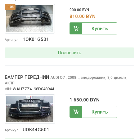
-10%
900.00 BYN
810.00 BYN
Купить
1OK01G501
Артикул
Позвонить
БАМПЕР ПЕРЕДНИЙ
AUDI Q7
, 2008
,
внедорожник, 3,0 дизель,
г.
АКПП
VIN:
WAUZZZ4L98D048944
1 650.00 BYN
Купить
UOK44G501
Артикул