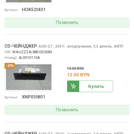
HOK52I401
Артикул
Позвонить
CD-ЧЕЙНДЖЕР
AUDI Q7
, 2007
,
внедорожник, 3,0 дизель, АКПП
г.
VIN:
WAUZZZ4L88D020083
Номер:
4L0910110A
-20%
15.00 BYN
12.00 BYN
Купить
XNP05I801
Артикул
Позвонить
CD-ЧЕЙНДЖЕР
AUDI Q7
, 2010
,
внедорожник, 3,0 дизель, АКПП