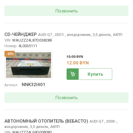
Позвонить
CD-ЧЕЙНДЖЕР
AUDI Q7
, 2007
,
внедорожник, 3,0 дизель, АКПП
г.
VIN:
WAUZZZ4L87D038288
Номер:
4L0035111
-20%
15.00 BYN
12.00 BYN
Купить
NNK32I401
Артикул
Позвонить
АВТОНОМНЫЙ ОТОПИТЕЛЬ (ВЕБАСТО)
AUDI Q7
, 2008
,
г.
внедорожник, 3,0 дизель, АКПП
VIN:
WAUZZZ4L69D008080