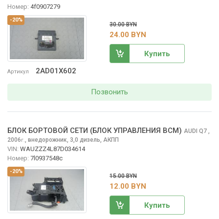
Номер:
4f0907279
-20%
30.00 BYN
24.00 BYN
Купить
2AD01X602
Артикул
Позвонить
БЛОК БОРТОВОЙ СЕТИ (БЛОК УПРАВЛЕНИЯ BCM)
AUDI Q7
,
2006
,
внедорожник, 3,0 дизель, АКПП
г.
VIN:
WAUZZZ4L87D034614
Номер:
7l0937548c
-20%
15.00 BYN
12.00 BYN
Купить