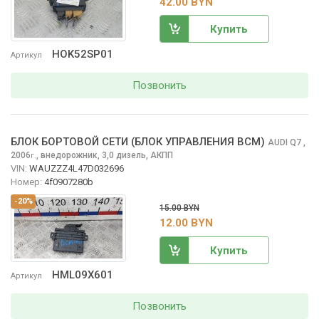
42.00 BYN
Купить
HOK52SP01
Артикул
Позвонить
БЛОК БОРТОВОЙ СЕТИ (БЛОК УПРАВЛЕНИЯ BCM)
AUDI Q7
,
2006
,
внедорожник, 3,0 дизель, АКПП
г.
VIN:
WAUZZZ4L47D032696
Номер:
4f0907280b
-20%
15.00 BYN
12.00 BYN
Купить
HML09X601
Артикул
Позвонить