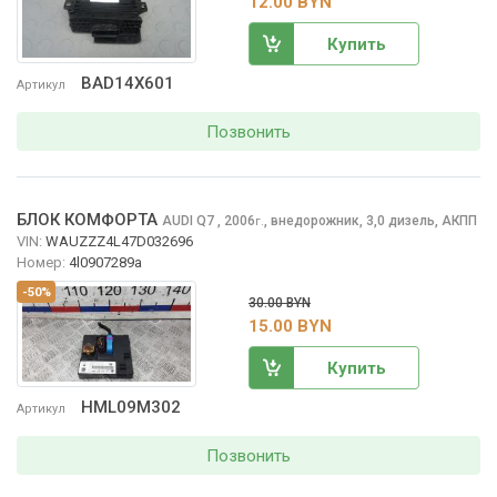
12.00 BYN
Купить
BAD14X601
Артикул
Позвонить
БЛОК КОМФОРТА
AUDI Q7
, 2006
,
внедорожник, 3,0 дизель, АКПП
г.
VIN:
WAUZZZ4L47D032696
Номер:
4l0907289a
-50%
30.00 BYN
15.00 BYN
Купить
HML09M302
Артикул
Позвонить