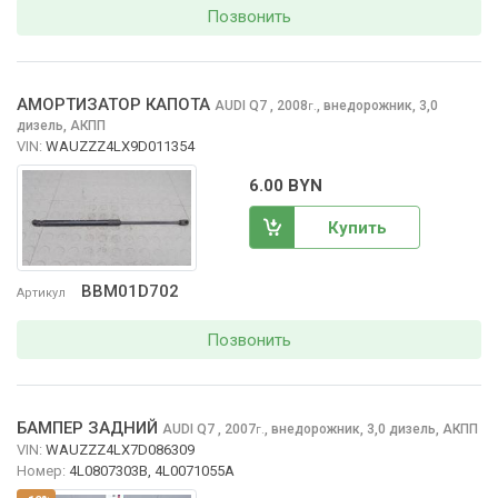
Позвонить
АМОРТИЗАТОР КАПОТА
AUDI Q7
, 2008
,
внедорожник, 3,0
г.
дизель, АКПП
VIN:
WAUZZZ4LX9D011354
6.00 BYN
Купить
BBM01D702
Артикул
Позвонить
БАМПЕР ЗАДНИЙ
AUDI Q7
, 2007
,
внедорожник, 3,0 дизель, АКПП
г.
VIN:
WAUZZZ4LX7D086309
Номер:
4L0807303B, 4L0071055A