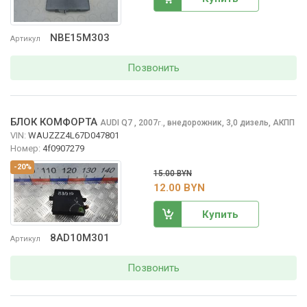
NBE15M303
Артикул
Позвонить
БЛОК КОМФОРТА
AUDI Q7
, 2007
,
внедорожник, 3,0 дизель, АКПП
г.
VIN:
WAUZZZ4L67D047801
Номер:
4f0907279
-20%
15.00 BYN
12.00 BYN
Купить
8AD10M301
Артикул
Позвонить