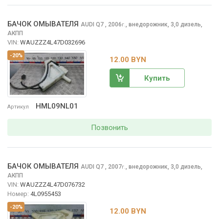
БАЧОК ОМЫВАТЕЛЯ
AUDI Q7
, 2006
,
внедорожник, 3,0 дизель,
г.
АКПП
VIN:
WAUZZZ4L47D032696
-20%
12.00 BYN
Купить
HML09NL01
Артикул
Позвонить
БАЧОК ОМЫВАТЕЛЯ
AUDI Q7
, 2007
,
внедорожник, 3,0 дизель,
г.
АКПП
VIN:
WAUZZZ4L47D076732
Номер:
4L0955453
-20%
12.00 BYN