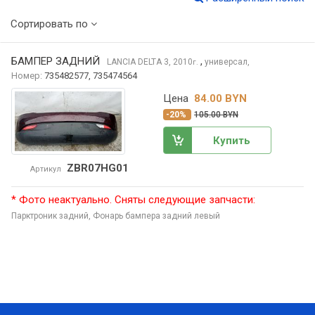
Сортировать по
БАМПЕР ЗАДНИЙ
,
LANCIA DELTA
3, 2010
универсал,
г.
Номер:
735482577, 735474564
Цена
84.00 BYN
-20%
105.00 BYN
Купить
ZBR07HG01
Артикул
* Фото неактуально. Сняты следующие запчасти:
Парктроник задний,
Фонарь бампера задний левый