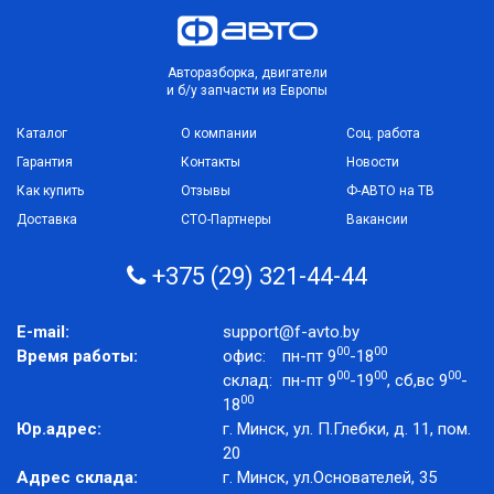
Авторазборка, двигатели
и б/у запчасти из Европы
Каталог
О компании
Соц. работа
Гарантия
Контакты
Новости
Как купить
Отзывы
Ф-АВТО на ТВ
Доставка
СТО-Партнеры
Вакансии
+375 (29) 321-44-44
E-mail:
support@f-avto.by
00
00
Время работы:
офис:
пн-пт 9
-18
00
00
00
склад:
пн-пт 9
-19
, сб,вс 9
-
00
18
Юр.адрес:
г. Минск, ул. П.Глебки, д. 11, пом.
20
Адрес склада:
г. Минск, ул.Основателей, 35