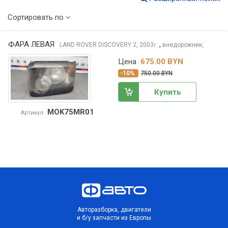
Сортировать по
ФАРА ЛЕВАЯ
,
LAND ROVER DISCOVERY
2, 2003
внедорожник,
г.
Цена
675.00 BYN
-10%
750.00 BYN
Купить
MOK75MR01
Артикул
Авторазборка, двигатели
и б/у запчасти из Европы