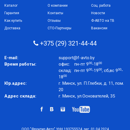
Каталог
О компании
Соц. работа
Гарантия
Контакты
Новости
Как купить
Отзывы
Ф-АВТО на ТВ
Доставка
СТО-Партнеры
Вакансии
+375 (29) 321-44-44
E-mail:
support@f-avto.by
00
00
Время работы:
офис:
пн-пт 9
-18
00
00
00
склад:
пн-пт 9
-19
, сб,вс 9
-
00
18
Юр.адрес:
г. Минск, ул. П.Глебки, д. 11, пом.
20
Адрес склада:
г. Минск, ул.Основателей, 35
ООО "Фронтир Авто" УНН 193755524, рег. 01.04.2024