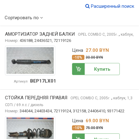
Расширенный поиск
Сортировать по
АМОРТИЗАТОР ЗАДНЕЙ БАЛКИ
,
OPEL COMBO
C, 2005
каблук,
г.
Номер:
436188, 24436521, 72119126
Цена
27.00 BYN
-10%
30.00 BYN
Купить
BEP17LX01
Артикул
СТОЙКА ПЕРЕДНЯЯ ПРАВАЯ
,
OPEL COMBO
C, 2005
каблук, 1,3
г.
CDTi / 69 л.с / дизель
Номер:
344044, 24403434, 72119124, 312158, 24406410, 93171422
Цена
69.00 BYN
-10%
75.00 BYN