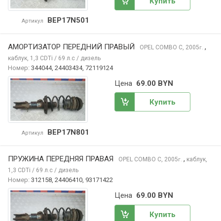
Купить
BEP17N501
Артикул
АМОРТИЗАТОР ПЕРЕДНИЙ ПРАВЫЙ
,
OPEL COMBO
C, 2005
г.
каблук, 1,3 CDTi / 69 л.с / дизель
Номер:
344044, 24403434, 72119124
Цена
69.00 BYN
Купить
BEP17N801
Артикул
ПРУЖИНА ПЕРЕДНЯЯ ПРАВАЯ
,
OPEL COMBO
C, 2005
каблук,
г.
1,3 CDTi / 69 л.с / дизель
Номер:
312158, 24406410, 93171422
Цена
69.00 BYN
Купить