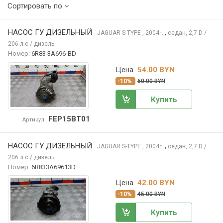
Сортировать по
НАСОС ГУ ДИЗЕЛЬНЫЙ
,
JAGUAR S-TYPE
, 2004
седан, 2,7 D /
г.
206 л.с / дизель
Номер:
6R83 3A696-BD
Цена
54.00 BYN
-10%
60.00 BYN
Купить
FEP15BT01
Артикул
НАСОС ГУ ДИЗЕЛЬНЫЙ
,
JAGUAR S-TYPE
, 2004
седан, 2,7 D /
г.
206 л.с / дизель
Номер:
6R833A69613D
Цена
42.00 BYN
-10%
45.00 BYN
Купить