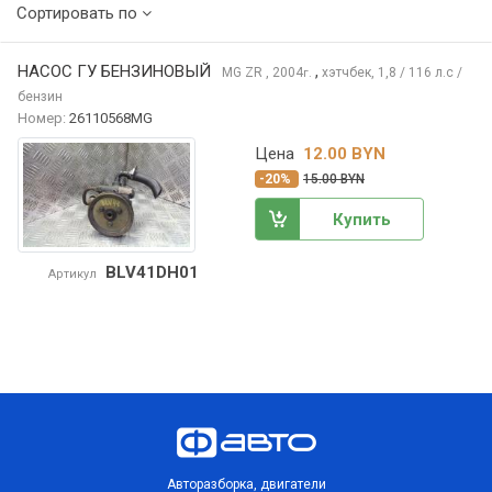
Сортировать по
НАСОС ГУ БЕНЗИНОВЫЙ
,
MG ZR
, 2004
хэтчбек, 1,8 / 116 л.с /
г.
бензин
Номер:
26110568MG
Цена
12.00 BYN
-20%
15.00 BYN
Купить
BLV41DH01
Артикул
Авторазборка, двигатели