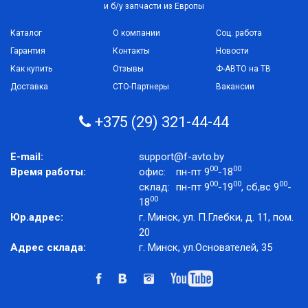
и б/у запчасти из Европы
Каталог
О компании
Соц. работа
Гарантия
Контакты
Новости
Как купить
Отзывы
Ф-АВТО на ТВ
Доставка
СТО-Партнеры
Вакансии
+375 (29) 321-44-44
E-mail:
support@f-avto.by
00
00
Время работы:
офис:
пн-пт 9
-18
00
00
00
склад:
пн-пт 9
-19
, сб,вс 9
-
00
18
Юр.адрес:
г. Минск, ул. П.Глебки, д. 11, пом.
20
Адрес склада:
г. Минск, ул.Основателей, 35