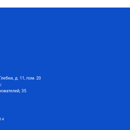
Глебки, д. 11, пом. 20
:
нователей, 35
014