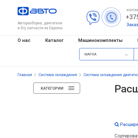
контак
+375
Авторазборка, двигатели
Зака
и б/у запчасти из Европы
О нас
Каталог
Машинокомплекты
МАРКА
Главная
Система охлаждения
Система охлаждения двигате
Расш
КАТЕГОРИИ
Расшире
Сортирова