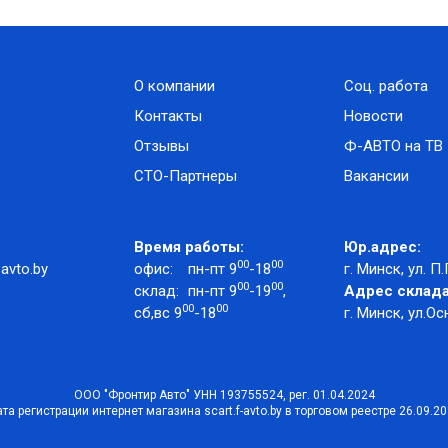
О компании
Соц. работа
Контакты
Новости
Отзывы
Ф-АВТО на ТВ
СТО-Партнеры
Вакансии
Время работы:
Юр.адрес:
00
00
avto.by
офис:
пн-пт 9
-18
г. Минск, ул. П.
00
00
склад:
пн-пт 9
-19
,
Адрес склада
00
00
сб,вс 9
-18
г. Минск, ул.Ос
ООО "Фронтир Авто" УНН 193755524, рег. 01.04.2024
та регистрации интернет магазина scart.f-avto.by в торговом реестре 26.09.2