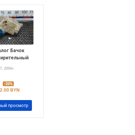
алог Бачок
ирительный
7, 2006
г.
-20%
2.00 BYN
рый просмотр