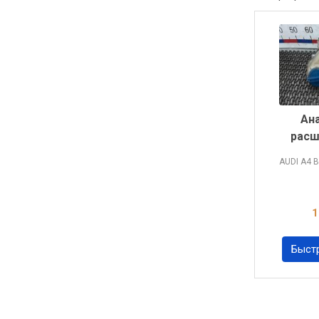
Ан
расш
AUDI A4
B
1
Быст