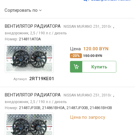
Сортировать по
ВЕНТИЛЯТОР РАДИАТОРА
,
NISSAN MURANO
Z51, 2010
г.
внедорожник, 2,5 / 190 л.с / дизель
Номер:
214811AT0A
Цена
120.00 BYN
-20%
150.00 BYN
Купить
2RT19KE01
Артикул
ВЕНТИЛЯТОР РАДИАТОРА
,
NISSAN MURANO
Z51, 2010
г.
внедорожник, 2,5 / 190 л.с / дизель
Номер:
21487JF00B, 214861BH0A, 21487JF00B, 214861BH0B
Цена по запросу