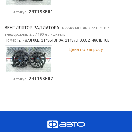
2RT19KF01
Артикул
ВЕНТИЛЯТОР РАДИАТОРА
,
NISSAN MURANO
Z51, 2010
г.
внедорожник, 2,5 / 190 л.с / дизель
Номер:
21487JF00B, 214861BH0A, 21487JF00B, 214861BH0B
Цена по запросу
2RT19KF02
Артикул