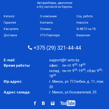
Авторазборка, двигатели
и б/у запчасти из Европы
Каталог
О компании
Соц. работа
Гарантия
Контакты
Новости
Как купить
Отзывы
Ф-АВТО на ТВ
Доставка
СТО-Партнеры
Вакансии
+375 (29) 321-44-44
E-mail:
support@f-avto.by
00
00
Время работы:
офис:
пн-пт 9
-18
00
00
00
склад:
пн-пт 9
-19
, сб,вс 9
-
00
18
Юр.адрес:
г. Минск, ул. П.Глебки, д. 11, пом.
20
Адрес склада:
г. Минск, ул.Основателей, 35