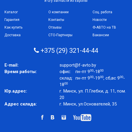
и б/у запчасти из Европы
Каталог
О компании
Соц. работа
Гарантия
Контакты
Новости
Как купить
Отзывы
Ф-АВТО на ТВ
Доставка
СТО-Партнеры
Вакансии
+375 (29) 321-44-44
E-mail:
support@f-avto.by
00
00
Время работы:
офис:
пн-пт 9
-18
00
00
00
склад:
пн-пт 9
-19
, сб,вс 9
-
00
18
Юр.адрес:
г. Минск, ул. П.Глебки, д. 11, пом.
20
Адрес склада:
г. Минск, ул.Основателей, 35