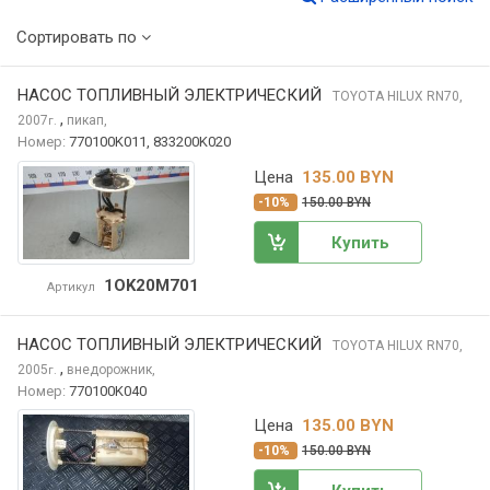
Сортировать по
НАСОС ТОПЛИВНЫЙ ЭЛЕКТРИЧЕСКИЙ
TOYOTA HILUX
RN70,
,
2007
пикап,
г.
Номер:
770100K011, 833200K020
Цена
135.00 BYN
-10%
150.00 BYN
Купить
1OK20M701
Артикул
НАСОС ТОПЛИВНЫЙ ЭЛЕКТРИЧЕСКИЙ
TOYOTA HILUX
RN70,
,
2005
внедорожник,
г.
Номер:
770100K040
Цена
135.00 BYN
-10%
150.00 BYN