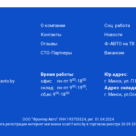
О компании
Соц. работа
Контакты
Новости
Отзывы
Ф-АВТО на ТВ
СТО-Партнеры
Вакансии
Время работы:
Юр.адрес:
00
00
avto.by
офис:
пн-пт 9
-18
г. Минск, ул. П.
00
00
склад:
пн-пт 9
-19
,
Адрес склада
00
00
сб,вс 9
-18
г. Минск, ул.Ос
ООО "Фронтир Авто" УНН 193755524, рег. 01.04.2024
та регистрации интернет магазина scart.f-avto.by в торговом реестре 26.09.2