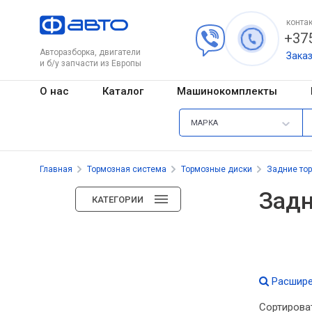
контак
+375
Авторазборка, двигатели
Зака
и б/у запчасти из Европы
О нас
Каталог
Машинокомплекты
МАРКА
Главная
Тормозная система
Тормозные диски
Задние то
Задн
КАТЕГОРИИ
Расшире
Сортирова