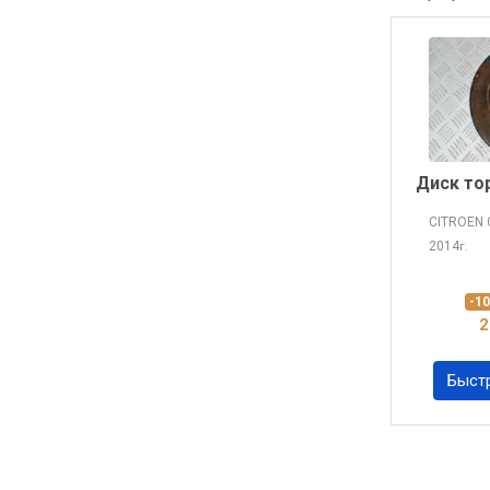
Диск то
CITROEN 
2014
г.
-1
2
Быст