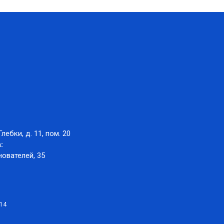
Глебки, д. 11, пом. 20
:
нователей, 35
014