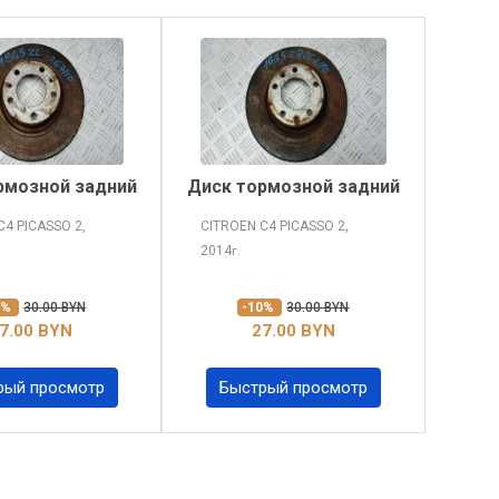
рмозной задний
Диск тормозной задний
C4 PICASSO
2,
CITROEN C4 PICASSO
2,
2014
г.
0%
30.00 BYN
-10%
30.00 BYN
7.00 BYN
27.00 BYN
рый просмотр
Быстрый просмотр