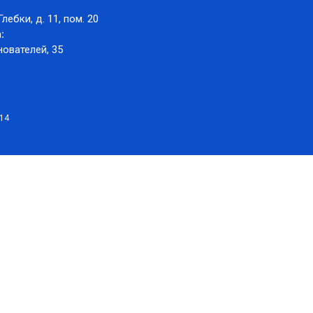
Глебки, д. 11, пом. 20
:
нователей, 35
014