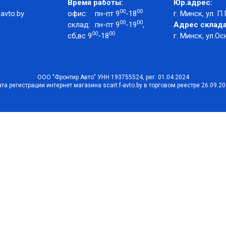
Время работы:
Юр.адрес:
00
00
avto.by
офис:
пн-пт 9
-18
г. Минск, ул. П.
00
00
склад:
пн-пт 9
-19
,
Адрес склада
00
00
сб,вс 9
-18
г. Минск, ул.Ос
ООО "Фронтир Авто" УНН 193755524, рег. 01.04.2024
та регистрации интернет магазина scart.f-avto.by в торговом реестре 26.09.2