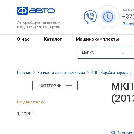
контак
+375
Авторазборка, двигатели
Зака
и б/у запчасти из Европы
О нас
Каталог
Машинокомплекты
МАРКА
Главная
Запчасти для трансмиссии
КПП (Коробки передач)
МКПП
КАТЕГОРИИ
(201
По двигателю :
1,7 CRDI
Расшире