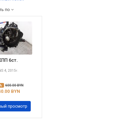
ть по
КПП 6ст.
NS
4, 2015
г.
0%
600.00 BYN
40.00 BYN
рый просмотр