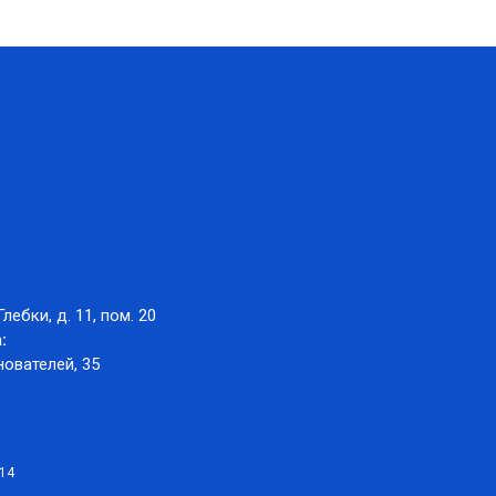
Глебки, д. 11, пом. 20
:
нователей, 35
014