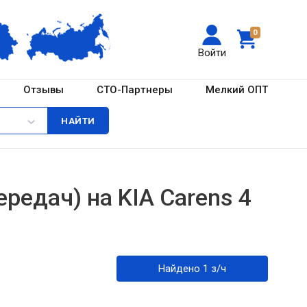
0
Войти
Отзывы
СТО-Партнеры
Мелкий ОПТ
редач) на KIA Carens 4
Найдено 1 з/ч