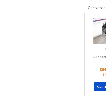
Сортирова
KIA CARE
-1
5
Быст