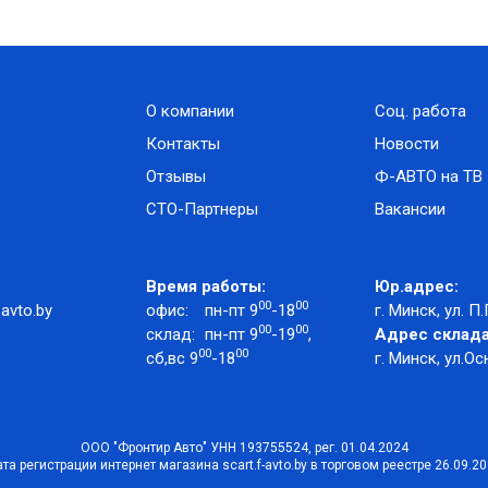
О компании
Соц. работа
Контакты
Новости
Отзывы
Ф-АВТО на ТВ
СТО-Партнеры
Вакансии
Время работы:
Юр.адрес:
00
00
avto.by
офис:
пн-пт 9
-18
г. Минск, ул. П.
00
00
склад:
пн-пт 9
-19
,
Адрес склада
00
00
сб,вс 9
-18
г. Минск, ул.Ос
ООО "Фронтир Авто" УНН 193755524, рег. 01.04.2024
та регистрации интернет магазина scart.f-avto.by в торговом реестре 26.09.2