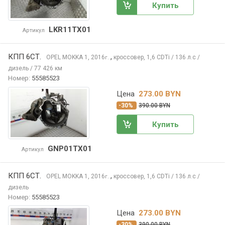
Купить
LKR11TX01
Артикул
КПП 6СТ.
,
OPEL MOKKA
1, 2016
кроссовер, 1,6 CDTi / 136 л.с /
г.
дизель / 77 426 км
Номер:
55585523
Цена
273.00 BYN
-30%
390.00 BYN
Купить
GNP01TX01
Артикул
КПП 6СТ.
,
OPEL MOKKA
1, 2016
кроссовер, 1,6 CDTi / 136 л.с /
г.
дизель
Номер:
55585523
Цена
273.00 BYN
-30%
390.00 BYN