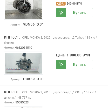
-20%
240.00 BYN
Купить
9DN06TX01
Артикул
КПП 6СТ.
,
OPEL MOKKA
2, 2025
кроссовер, 1,2 Turbo / 136 л.с /
г.
бензин
Номер:
9682054510
Цена
1 800.00 BYN
Купить
POK59TX01
Артикул
КПП 6СТ.
,
OPEL MOKKA
1, 2015
кроссовер, 1,6 CDTi / 136 л.с /
г.
дизель / 143 797 км
Номер:
55585523