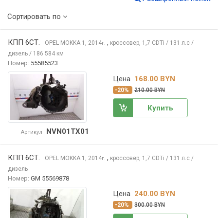
Сортировать по
КПП 6СТ.
,
OPEL MOKKA
1, 2014
кроссовер, 1,7 CDTi / 131 л.с /
г.
дизель / 186 584 км
Номер:
55585523
Цена
168.00 BYN
-20%
210.00 BYN
Купить
NVN01TX01
Артикул
КПП 6СТ.
,
OPEL MOKKA
1, 2014
кроссовер, 1,7 CDTi / 131 л.с /
г.
дизель
Номер:
GM 55569878
Цена
240.00 BYN
-20%
300.00 BYN