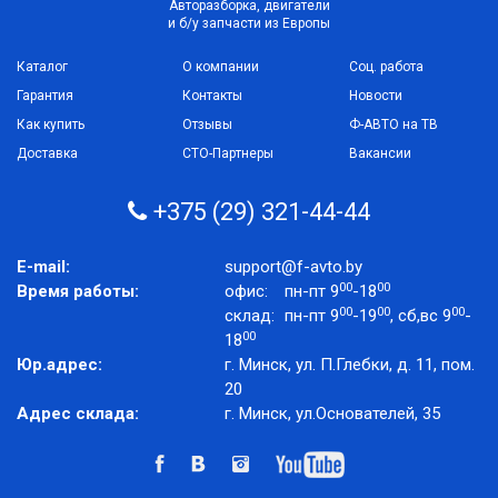
Авторазборка, двигатели
и б/у запчасти из Европы
Каталог
О компании
Соц. работа
Гарантия
Контакты
Новости
Как купить
Отзывы
Ф-АВТО на ТВ
Доставка
СТО-Партнеры
Вакансии
+375 (29) 321-44-44
E-mail:
support@f-avto.by
00
00
Время работы:
офис:
пн-пт 9
-18
00
00
00
склад:
пн-пт 9
-19
, сб,вс 9
-
00
18
Юр.адрес:
г. Минск, ул. П.Глебки, д. 11, пом.
20
Адрес склада:
г. Минск, ул.Основателей, 35