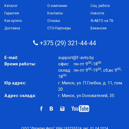
Каталог
О компании
Соц. работа
Гарантия
Контакты
Новости
Как купить
Отзывы
Ф-АВТО на ТВ
Доставка
СТО-Партнеры
Вакансии
+375 (29) 321-44-44
E-mail:
support@f-avto.by
00
00
Время работы:
офис:
пн-пт 9
-18
00
00
00
склад:
пн-пт 9
-19
, сб,вс 9
-
00
18
Юр.адрес:
г. Минск, ул. П.Глебки, д. 11, пом.
20
Адрес склада:
г. Минск, ул.Основателей, 35
ООО "Фронтир Авто" УНН 193755524, рег. 01.04.2024