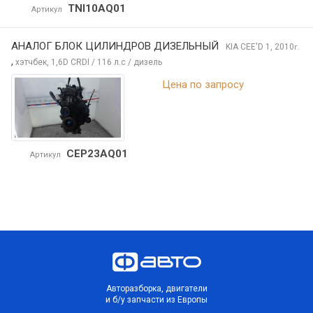
TNI10AQ01
Артикул
АНАЛОГ БЛОК ЦИЛИНДРОВ ДИЗЕЛЬНЫЙ
KIA CEE'D
1, 2010
г.
,
хэтчбек, 1,6D CRDI / 116 л.с / дизель
Цена по запросу
CEP23AQ01
Артикул
Авторазборка, двигатели
и б/у запчасти из Европы