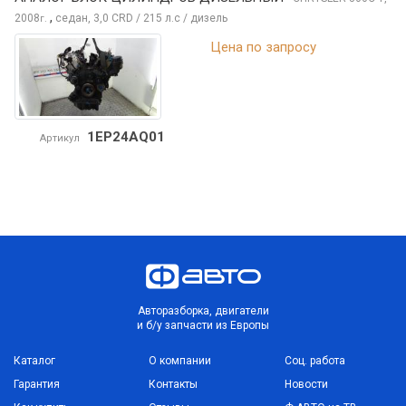
,
2008
седан, 3,0 CRD / 215 л.с / дизель
г.
Цена по запросу
1EP24AQ01
Артикул
Авторазборка, двигатели
и б/у запчасти из Европы
Каталог
О компании
Соц. работа
Гарантия
Контакты
Новости