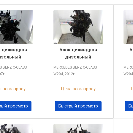
 цилиндров
Блок цилиндров
Б
изельный
дизельный
 BENZ C-CLASS
MERCEDES BENZ C-CLASS
MERC
07
W204, 2012
W204
г.
г.
 по запросу
Цена по запросу
рый просмотр
Быстрый просмотр
Б