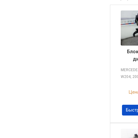
Блок
д
MERCEDES
W204, 20
Цена
Быст