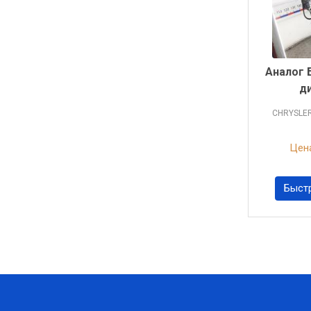
Аналог 
д
CHRYSLE
Цена
Быст