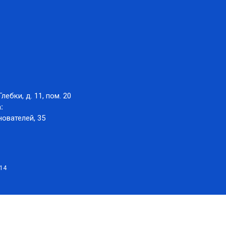
Глебки, д. 11, пом. 20
:
нователей, 35
014