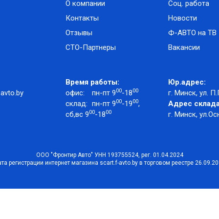
О компании
Соц. работа
Контакты
Новости
Отзывы
Ф-АВТО на ТВ
СТО-Партнеры
Вакансии
Время работы:
Юр.адрес:
00
00
avto.by
офис:
пн-пт 9
-18
г. Минск, ул. П.
00
00
склад:
пн-пт 9
-19
,
Адрес склада
00
00
сб,вс 9
-18
г. Минск, ул.Ос
ООО "Фронтир Авто" УНН 193755524, рег. 01.04.2024
та регистрации интернет магазина scart.f-avto.by в торговом реестре 26.09.2