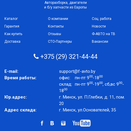
Авторазборка, двигатели
и б/у запчасти из Европы
Каталог
О компании
Соц. работа
Гарантия
Контакты
Новости
Как купить
Отзывы
Ф-АВТО на ТВ
Доставка
СТО-Партнеры
Вакансии
+375 (29) 321-44-44
E-mail:
support@f-avto.by
00
00
Время работы:
офис:
пн-пт 9
-18
00
00
00
склад:
пн-пт 9
-19
, сб,вс 9
-
00
18
Юр.адрес:
г. Минск, ул. П.Глебки, д. 11, пом.
20
Адрес склада:
г. Минск, ул.Основателей, 35