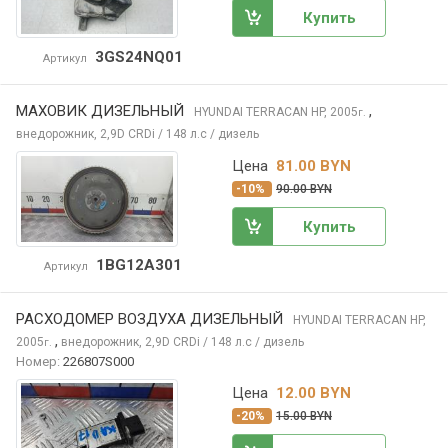
Купить
3GS24NQ01
Артикул
МАХОВИК ДИЗЕЛЬНЫЙ
,
HYUNDAI TERRACAN
HP, 2005
г.
внедорожник, 2,9D CRDi / 148 л.с / дизель
Цена
81.00 BYN
-10%
90.00 BYN
Купить
1BG12A301
Артикул
РАСХОДОМЕР ВОЗДУХА ДИЗЕЛЬНЫЙ
HYUNDAI TERRACAN
HP,
,
2005
внедорожник, 2,9D CRDi / 148 л.с / дизель
г.
Номер:
226807S000
Цена
12.00 BYN
-20%
15.00 BYN