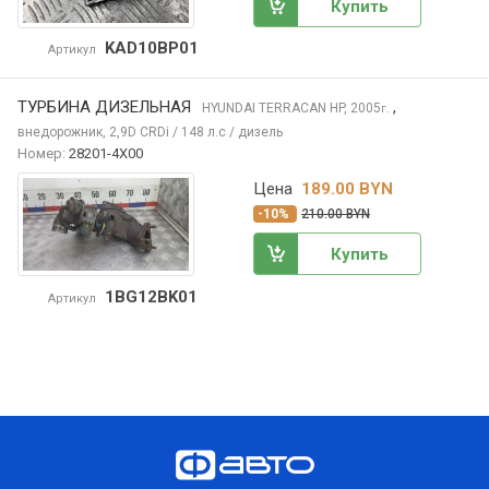
Купить
KAD10BP01
Артикул
ТУРБИНА ДИЗЕЛЬНАЯ
,
HYUNDAI TERRACAN
HP, 2005
г.
внедорожник, 2,9D CRDi / 148 л.с / дизель
Номер:
28201-4X00
Цена
189.00 BYN
-10%
210.00 BYN
Купить
1BG12BK01
Артикул