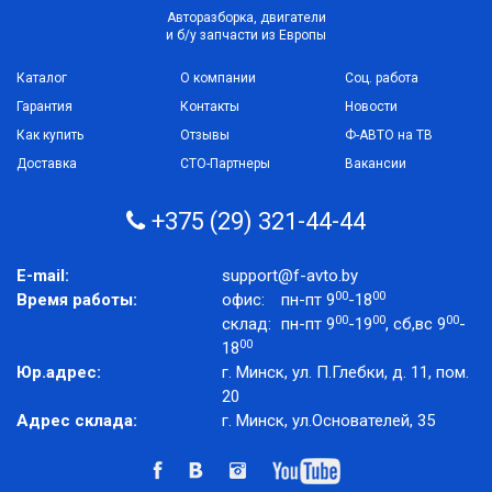
Авторазборка, двигатели
и б/у запчасти из Европы
Каталог
О компании
Соц. работа
Гарантия
Контакты
Новости
Как купить
Отзывы
Ф-АВТО на ТВ
Доставка
СТО-Партнеры
Вакансии
+375 (29) 321-44-44
E-mail:
support@f-avto.by
00
00
Время работы:
офис:
пн-пт 9
-18
00
00
00
склад:
пн-пт 9
-19
, сб,вс 9
-
00
18
Юр.адрес:
г. Минск, ул. П.Глебки, д. 11, пом.
20
Адрес склада:
г. Минск, ул.Основателей, 35