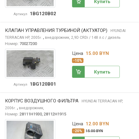
Купить
1BG120B02
Артикул
КЛАПАН УПРАВЛЕНИЯ ТУРБИНОЙ (АКТУАТОР)
HYUNDAI
,
TERRACAN
HP, 2005
внедорожник, 2,9D CRDi / 148 л.с / дизель
г.
Номер:
70027200
Цена
15.00 BYN
-10%
Купить
1BG120B01
Артикул
КОРПУС ВОЗДУШНОГО ФИЛЬТРА
HYUNDAI TERRACAN
HP,
,
2006
внедорожник,
г.
Номер:
28111H1930, 28112H1915
Цена
12.00 BYN
-20%
15.00 BYN