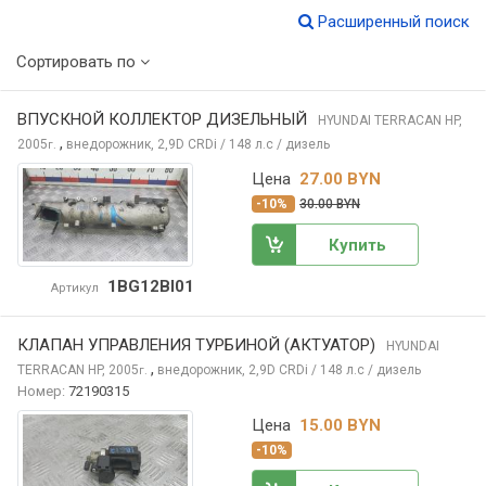
Расширенный поиск
Сортировать по
ВПУСКНОЙ КОЛЛЕКТОР ДИЗЕЛЬНЫЙ
HYUNDAI TERRACAN
HP,
,
2005
внедорожник, 2,9D CRDi / 148 л.с / дизель
г.
Цена
27.00 BYN
-10%
30.00 BYN
Купить
1BG12BI01
Артикул
КЛАПАН УПРАВЛЕНИЯ ТУРБИНОЙ (АКТУАТОР)
HYUNDAI
,
TERRACAN
HP, 2005
внедорожник, 2,9D CRDi / 148 л.с / дизель
г.
Номер:
72190315
Цена
15.00 BYN
-10%