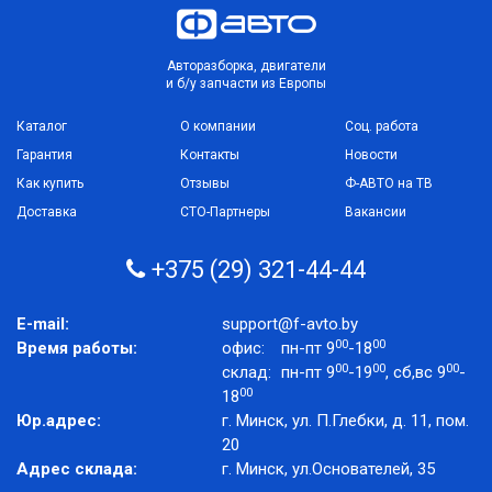
Авторазборка, двигатели
и б/у запчасти из Европы
Каталог
О компании
Соц. работа
Гарантия
Контакты
Новости
Как купить
Отзывы
Ф-АВТО на ТВ
Доставка
СТО-Партнеры
Вакансии
+375 (29) 321-44-44
E-mail:
support@f-avto.by
00
00
Время работы:
офис:
пн-пт 9
-18
00
00
00
склад:
пн-пт 9
-19
, сб,вс 9
-
00
18
Юр.адрес:
г. Минск, ул. П.Глебки, д. 11, пом.
20
Адрес склада:
г. Минск, ул.Основателей, 35