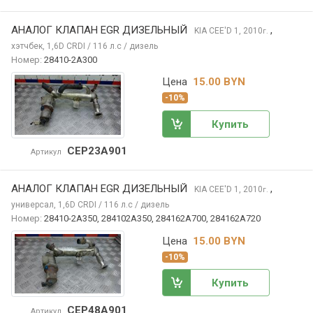
АНАЛОГ КЛАПАН EGR ДИЗЕЛЬНЫЙ
,
KIA CEE'D
1, 2010
г.
хэтчбек, 1,6D CRDI / 116 л.с / дизель
Номер:
28410-2A300
Цена
15.00 BYN
-10%
Купить
CEP23A901
Артикул
АНАЛОГ КЛАПАН EGR ДИЗЕЛЬНЫЙ
,
KIA CEE'D
1, 2010
г.
универсал, 1,6D CRDI / 116 л.с / дизель
Номер:
28410-2A350, 284102A350, 284162A700, 284162A720
Цена
15.00 BYN
-10%
Купить
CEP48A901
Артикул