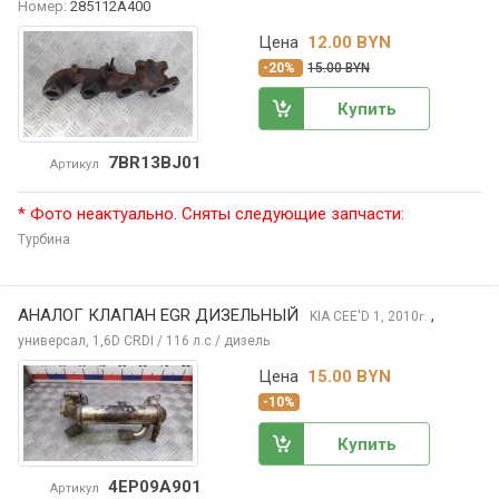
Номер:
285112A400
Цена
12.00 BYN
-20%
15.00 BYN
Купить
7BR13BJ01
Артикул
* Фото неактуально. Сняты следующие запчасти:
Турбина
АНАЛОГ КЛАПАН EGR ДИЗЕЛЬНЫЙ
,
KIA CEE'D
1, 2010
г.
универсал, 1,6D CRDI / 116 л.с / дизель
Цена
15.00 BYN
-10%
Купить
4EP09A901
Артикул