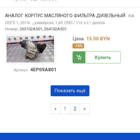
АНАЛОГ КОРПУС МАСЛЯНОГО ФИЛЬТРА ДИЗЕЛЬНЫЙ
KIA
,
CEE'D
1, 2010
универсал, 1,6D CRDI / 116 л.с / дизель
г.
Номер:
263102A501, 264102A501
Цена
15.00 BYN
-10%
Купить
4EP09A801
Артикул
Показать ещё
Previous
Next
«
1
2
»