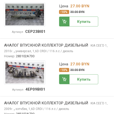
Цена
27.00 BYN
-10%
30.00 BYN
Купить
CEP23BI01
Артикул
АНАЛОГ ВПУСКНОЙ КОЛЛЕКТОР ДИЗЕЛЬНЫЙ
KIA CEE'D
1,
,
2010
универсал, 1,6D CRDI / 116 л.с / дизель
г.
Номер:
283102A730
Цена
27.00 BYN
-10%
30.00 BYN
Купить
4EP09BI01
Артикул
АНАЛОГ ВПУСКНОЙ КОЛЛЕКТОР ДИЗЕЛЬНЫЙ
KIA CEE'D
1,
,
2009
хэтчбек, 1,6D CRDI / 116 л.с / дизель
г.
Номер:
283102A730