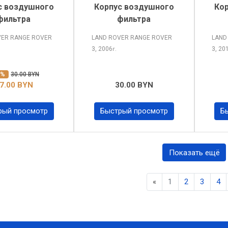
с воздушного
Корпус воздушного
Ко
фильтра
фильтра
VER RANGE ROVER
LAND ROVER RANGE ROVER
LAND
3, 2006
3, 20
г.
0%
30.00 BYN
7.00 BYN
30.00 BYN
рый просмотр
Быстрый просмотр
Б
Показать ещё
Previous
«
1
2
3
4