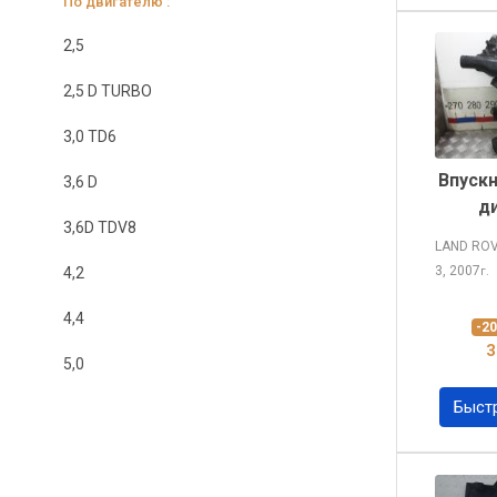
По двигателю :
2,5
2,5 D TURBO
3,0 TD6
Впуск
3,6 D
д
3,6D TDV8
LAND RO
3, 2007
4,2
г.
4,4
-2
3
5,0
Быст