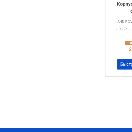
Корпу
LAND RO
3, 2007
г.
-1
2
Быст