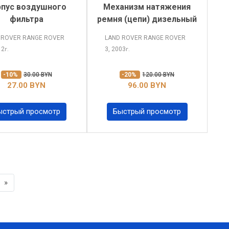
рпус воздушного
Механизм натяжения
фильтра
ремня (цепи) дизельный
 ROVER RANGE ROVER
LAND ROVER RANGE ROVER
12
3, 2003
г.
г.
-10%
30.00 BYN
-20%
120.00 BYN
27.00 BYN
96.00 BYN
ыстрый просмотр
Быстрый просмотр
Next
»