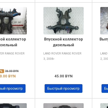
ной коллектор
Впускной коллектор
Вып
изельный
дизельный
VER RANGE ROVER
LAND ROVER RANGE ROVER
LAND
3, 2008
2, 20
г.
0%
36.00 BYN
0.00 BYN
45.00 BYN
рый просмотр
Быстрый просмотр
Б