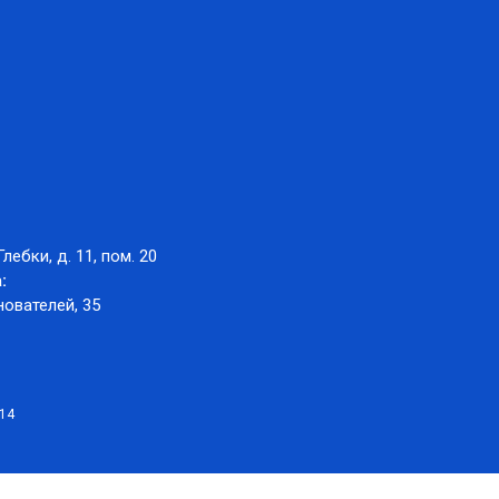
Глебки, д. 11, пом. 20
:
нователей, 35
014