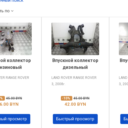
нный поиск
ть по
ной коллектор
Впускной коллектор
Впу
нзиновый
дизельный
VER RANGE ROVER
LAND ROVER RANGE ROVER
LAND
3, 2008
3, 20
г.
0%
45.00 BYN
-10%
45.00 BYN
6.00 BYN
42.00 BYN
рый просмотр
Быстрый просмотр
Б