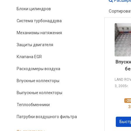
Расшире
Блоки цилиндров
Сортирова
Система турбонаддува
Механизмы натяжения
Защиты двигателя
Клапана EGR
Впуск
бе
Расходомеры воздуха
LAND RO
Впускные коллекторы
3, 2005
г.
Выпускные коллекторы
-2
Теплообменники
3
Патрубки воздушного фильтра
Быст