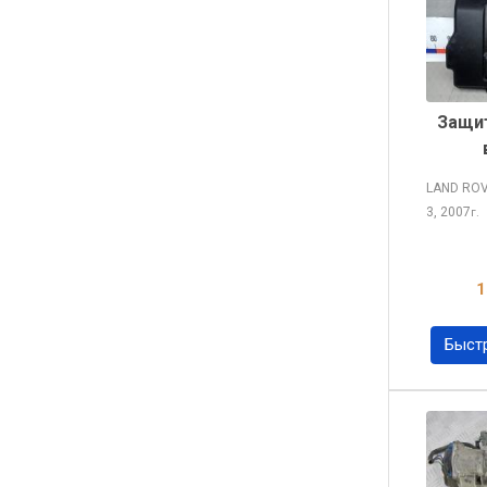
Защит
LAND RO
3, 2007
г.
1
Быст