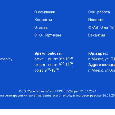
О компании
Соц. работа
Контакты
Новости
Отзывы
Ф-АВТО на ТВ
СТО-Партнеры
Вакансии
Время работы:
Юр.адрес:
00
00
avto.by
офис:
пн-пт 9
-18
г. Минск, ул. П.
00
00
склад:
пн-пт 9
-19
,
Адрес склада
00
00
сб,вс 9
-18
г. Минск, ул.Ос
ООО "Фронтир Авто" УНН 193755524, рег. 01.04.2024
та регистрации интернет магазина scart.f-avto.by в торговом реестре 26.09.2