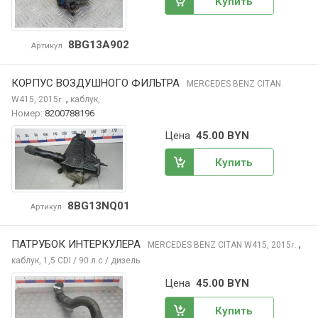
Купить
8BG13A902
Артикул
КОРПУС ВОЗДУШНОГО ФИЛЬТРА
MERCEDES BENZ CITAN
,
W415, 2015
каблук,
г.
Номер:
8200788196
Цена
45.00 BYN
Купить
8BG13NQ01
Артикул
ПАТРУБОК ИНТЕРКУЛЕРА
,
MERCEDES BENZ CITAN
W415, 2015
г.
каблук, 1,5 CDI / 90 л.с / дизель
Цена
45.00 BYN
Купить