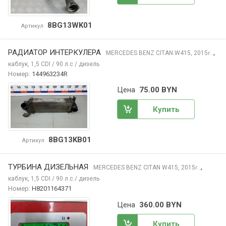
8BG13WK01
Артикул
РАДИАТОР ИНТЕРКУЛЕРА
,
MERCEDES BENZ CITAN
W415, 2015
г.
каблук, 1,5 CDI / 90 л.с / дизель
Номер:
144963234R
Цена
75.00 BYN
Купить
8BG13KB01
Артикул
ТУРБИНА ДИЗЕЛЬНАЯ
,
MERCEDES BENZ CITAN
W415, 2015
г.
каблук, 1,5 CDI / 90 л.с / дизель
Номер:
H8201164371
Цена
360.00 BYN
Купить