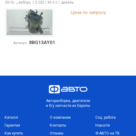
,
2015
каблук, 1,5 CDI / 90 л.с / дизель
г.
Цена по запросу
8BG13AY01
Артикул
Авторазборка, двигатели
и б/у запчасти из Европы
Каталог
О компании
Соц. работа
Гарантия
Контакты
Новости
Как купить
Отзывы
Ф-АВТО на ТВ