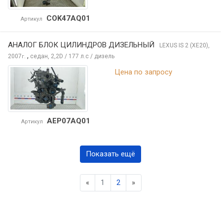
COK47AQ01
Артикул
АНАЛОГ БЛОК ЦИЛИНДРОВ ДИЗЕЛЬНЫЙ
LEXUS IS
2 (XE20),
,
2007
седан, 2,2D / 177 л.с / дизель
г.
Цена по запросу
AEP07AQ01
Артикул
Показать ещё
Previous
Next
«
1
2
»