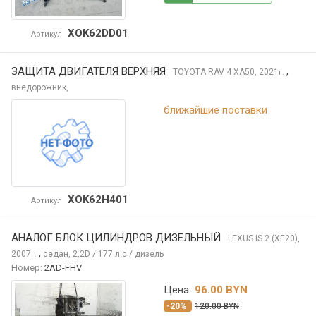
XOK62DD01
Артикул
ЗАЩИТА ДВИГАТЕЛЯ ВЕРХНЯЯ
,
TOYOTA RAV 4
XA50, 2021
г.
внедорожник,
ближайшие поставки
XOK62H401
Артикул
АНАЛОГ БЛОК ЦИЛИНДРОВ ДИЗЕЛЬНЫЙ
LEXUS IS
2 (XE20),
,
2007
седан, 2,2D / 177 л.с / дизель
г.
Номер:
2AD-FHV
Цена
96.00 BYN
-20%
120.00 BYN