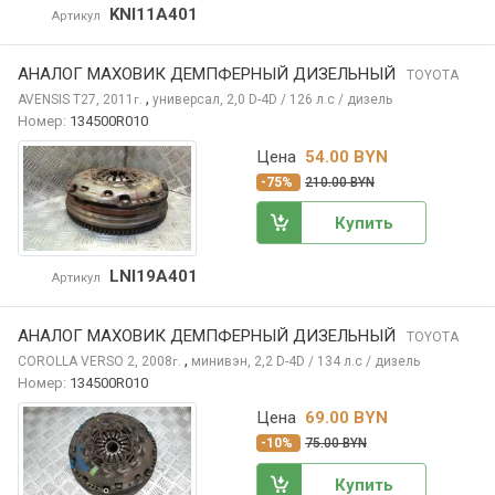
KNI11A401
Артикул
АНАЛОГ МАХОВИК ДЕМПФЕРНЫЙ ДИЗЕЛЬНЫЙ
TOYOTA
,
AVENSIS
T27, 2011
универсал, 2,0 D-4D / 126 л.с / дизель
г.
Номер:
134500R010
Цена
54.00 BYN
-75%
210.00 BYN
Купить
LNI19A401
Артикул
АНАЛОГ МАХОВИК ДЕМПФЕРНЫЙ ДИЗЕЛЬНЫЙ
TOYOTA
,
COROLLA VERSO
2, 2008
минивэн, 2,2 D-4D / 134 л.с / дизель
г.
Номер:
134500R010
Цена
69.00 BYN
-10%
75.00 BYN
Купить