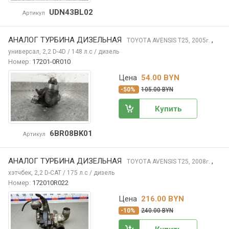
UDN43BL02
Артикул
АНАЛОГ ТУРБИНА ДИЗЕЛЬНАЯ
,
TOYOTA AVENSIS
T25, 2005
г.
универсал, 2,2 D-4D / 148 л.с / дизель
Номер:
17201-0R010
Цена
54.00 BYN
-50%
105.00 BYN
Купить
6BR08BK01
Артикул
АНАЛОГ ТУРБИНА ДИЗЕЛЬНАЯ
,
TOYOTA AVENSIS
T25, 2008
г.
хэтчбек, 2,2 D-CAT / 175 л.с / дизель
Номер:
172010R022
Цена
216.00 BYN
-10%
240.00 BYN