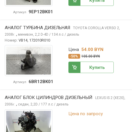
Купить
9EP12BK01
Артикул
АНАЛОГ ТУРБИНА ДИЗЕЛЬНАЯ
TOYOTA COROLLA VERSO
2,
,
2008
минивэн, 2,2 D-4D / 134 л.с / дизель
г.
Номер:
VB14, 172010R010
Цена
54.00 BYN
-50%
105.00 BYN
Купить
6BR12BK01
Артикул
АНАЛОГ БЛОК ЦИЛИНДРОВ ДИЗЕЛЬНЫЙ
LEXUS IS
2 (XE20),
,
2006
седан, 2,2D / 177 л.с / дизель
г.
Цена по запросу