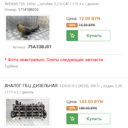
,
AVENSIS
T25, 2006
хэтчбек, 2,2 D-CAT / 175 л.с / дизель
г.
Номер:
171410R010
Цена
12.00 BYN
-20%
15.00 BYN
Купить
75A33BJ01
Артикул
* Фото неактуально. Сняты следующие запчасти:
Турбина
АНАЛОГ ГБЦ ДИЗЕЛЬНАЯ
,
LEXUS IS
2 (XE20), 2007
седан, 2,2D
г.
/ 177 л.с / дизель
Цена
144.00 BYN
-20%
180.00 BYN
Купить