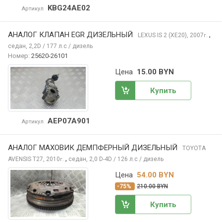
KBG24AE02
Артикул
АНАЛОГ КЛАПАН EGR ДИЗЕЛЬНЫЙ
,
LEXUS IS
2 (XE20), 2007
г.
седан, 2,2D / 177 л.с / дизель
Номер:
25620-26101
Цена
15.00 BYN
Купить
AEP07A901
Артикул
АНАЛОГ МАХОВИК ДЕМПФЕРНЫЙ ДИЗЕЛЬНЫЙ
TOYOTA
,
AVENSIS
T27, 2010
седан, 2,0 D-4D / 126 л.с / дизель
г.
Цена
54.00 BYN
-75%
210.00 BYN
Купить