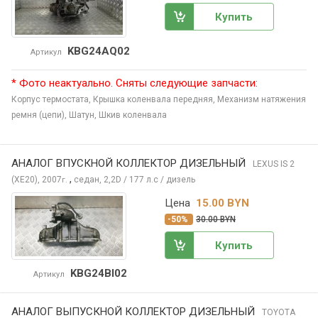
Купить
KBG24AQ02
Артикул
* Фото неактуально. Сняты следующие запчасти:
Корпус термостата,
Крышка коленвала передняя,
Механизм натяжения
ремня (цепи),
Шатун,
Шкив коленвала
АНАЛОГ ВПУСКНОЙ КОЛЛЕКТОР ДИЗЕЛЬНЫЙ
LEXUS IS
2
,
(XE20), 2007
седан, 2,2D / 177 л.с / дизель
г.
Цена
15.00 BYN
-50%
30.00 BYN
Купить
KBG24BI02
Артикул
АНАЛОГ ВЫПУСКНОЙ КОЛЛЕКТОР ДИЗЕЛЬНЫЙ
TOYOTA