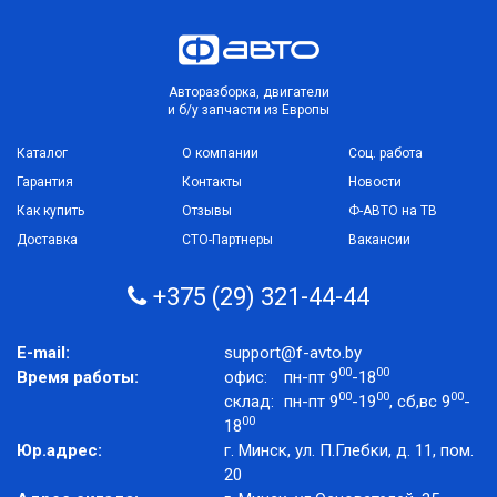
Авторазборка, двигатели
и б/у запчасти из Европы
Каталог
О компании
Соц. работа
Гарантия
Контакты
Новости
Как купить
Отзывы
Ф-АВТО на ТВ
Доставка
СТО-Партнеры
Вакансии
+375 (29) 321-44-44
E-mail:
support@f-avto.by
00
00
Время работы:
офис:
пн-пт 9
-18
00
00
00
склад:
пн-пт 9
-19
, сб,вс 9
-
00
18
Юр.адрес:
г. Минск, ул. П.Глебки, д. 11, пом.
20