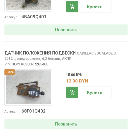
Купить
4BA09Q401
Артикул
Позвонить
ДАТЧИК ПОЛОЖЕНИЯ ПОДВЕСКИ
CADILLAC ESCALADE
3,
2012
,
внедорожник, 6,2 бензин, АКПП
г.
VIN:
1GYFK63807R265400
-20%
15.00 BYN
12.00 BYN
Купить
68F01Q402
Артикул
Позвонить