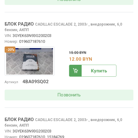
БЛОК РАДИО
CADILLAC ESCALADE
2, 2003
,
внедорожник, 6,0
г.
бензин, АКПП
VIN:
3GYEK63N93G200203
Номер:
019607187610
-20%
15.00 BYN
12.00 BYN
Купить
4BA09SQ02
Артикул
Позвонить
БЛОК РАДИО
CADILLAC ESCALADE
2, 2003
,
внедорожник, 6,0
г.
бензин, АКПП
VIN:
3GYEK63N93G200203
Номер:
019607187610, 15184769