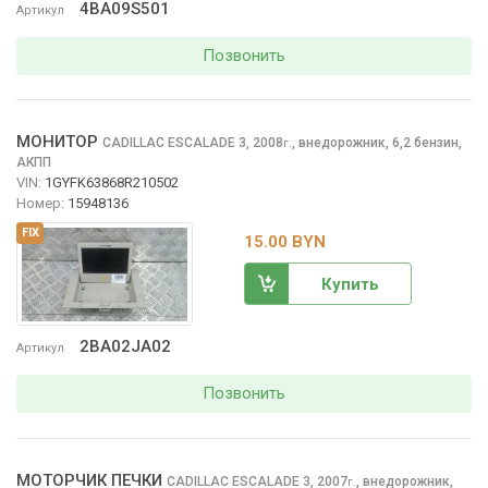
4BA09S501
Артикул
Позвонить
МОНИТОР
CADILLAC ESCALADE
3, 2008
,
внедорожник, 6,2 бензин,
г.
АКПП
VIN:
1GYFK63868R210502
Номер:
15948136
FIX
15.00 BYN
Купить
2BA02JA02
Артикул
Позвонить
МОТОРЧИК ПЕЧКИ
CADILLAC ESCALADE
3, 2007
,
внедорожник,
г.