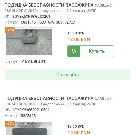
ПОДУШКА БЕЗОПАСНОСТИ ПАССАЖИРА
CADILLAC
ESCALADE
2, 2003
,
внедорожник, 6,0 бензин, АКПП
г.
VIN:
3GYEK63N93G200203
Номер:
15831645, 15831649, 30317270A
-20%
15.00 BYN
12.00 BYN
Купить
4BA09IU01
Артикул
Позвонить
ПОДУШКА БЕЗОПАСНОСТИ ПАССАЖИРА
CADILLAC
ESCALADE
3, 2008
,
внедорожник, 6,2 бензин, АКПП
г.
VIN:
1GYFK63868R210502
Номер:
15852398
-20%
15.00 BYN
12.00 BYN