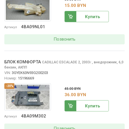
15.00 BYN
Купить
4BA09NL01
Артикул
Позвонить
БЛОК КОМФОРТА
CADILLAC ESCALADE
2, 2003
,
внедорожник, 6,0
г.
бензин, АКПП
VIN:
3GYEK63N93G200203
Номер:
15196669
-20%
45.00 BYN
36.00 BYN
Купить
4BA09M302
Артикул
Позвонить