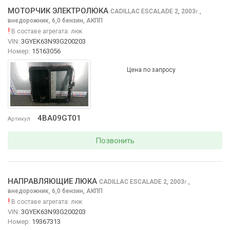
МОТОРЧИК ЭЛЕКТРОЛЮКА
CADILLAC ESCALADE
2, 2003
,
г.
внедорожник, 6,0 бензин, АКПП
!
В составе агрегата:
люк
VIN:
3GYEK63N93G200203
Номер:
15163056
Цена по запросу
4BA09GT01
Артикул
Позвонить
НАПРАВЛЯЮЩИЕ ЛЮКА
CADILLAC ESCALADE
2, 2003
,
г.
внедорожник, 6,0 бензин, АКПП
!
В составе агрегата:
люк
VIN:
3GYEK63N93G200203
Номер:
19367313