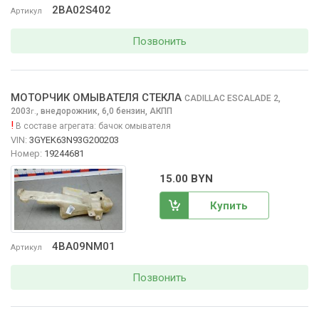
2BA02S402
Артикул
Позвонить
МОТОРЧИК ОМЫВАТЕЛЯ СТЕКЛА
CADILLAC ESCALADE
2,
2003
,
внедорожник, 6,0 бензин, АКПП
г.
!
В составе агрегата:
бачок омывателя
VIN:
3GYEK63N93G200203
Номер:
19244681
15.00 BYN
Купить
4BA09NM01
Артикул
Позвонить