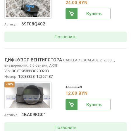
24.00 BYN
Купить
69F08Q402
Артикул
Позвонить
ДИФФУЗОР ВЕНТИЛЯТОРА
CADILLAC ESCALADE
2, 2003
,
г.
внедорожник, 6,0 бензин, АКПП
VIN:
3GYEK63N93G200203
Номер:
15088328, 15267487
-20%
15.00 BYN
12.00 BYN
Купить
4BA09KG01
Артикул
Позвонить