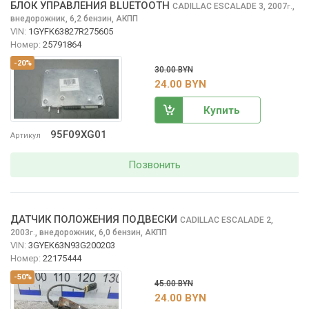
БЛОК УПРАВЛЕНИЯ BLUETOOTH
CADILLAC ESCALADE
3, 2007
,
г.
внедорожник, 6,2 бензин, АКПП
VIN:
1GYFK63827R275605
Номер:
25791864
-20%
30.00 BYN
24.00 BYN
Купить
95F09XG01
Артикул
Позвонить
ДАТЧИК ПОЛОЖЕНИЯ ПОДВЕСКИ
CADILLAC ESCALADE
2,
2003
,
внедорожник, 6,0 бензин, АКПП
г.
VIN:
3GYEK63N93G200203
Номер:
22175444
-50%
45.00 BYN
24.00 BYN