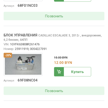
68F01NC03
Артикул
Позвонить
БЛОК УПРАВЛЕНИЯ
CADILLAC ESCALADE
3, 2012
,
внедорожник,
г.
6,2 бензин, АКПП
VIN:
1GYFK63808R261476
Номер:
25911919, 0054227391
-20%
15.00 BYN
12.00 BYN
Купить
69F08NC04
Артикул
Позвонить