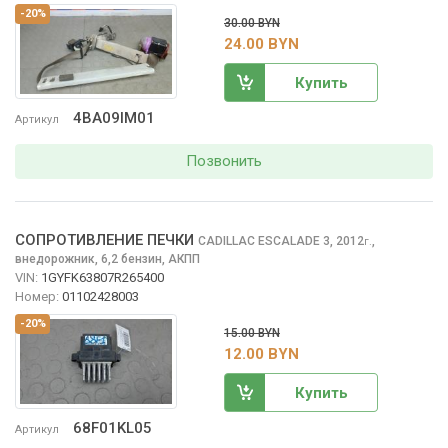
-20%
30.00 BYN
24.00 BYN
Купить
4BA09IM01
Артикул
Позвонить
СОПРОТИВЛЕНИЕ ПЕЧКИ
CADILLAC ESCALADE
3, 2012
,
г.
внедорожник, 6,2 бензин, АКПП
VIN:
1GYFK63807R265400
Номер:
01102428003
-20%
15.00 BYN
12.00 BYN
Купить
68F01KL05
Артикул