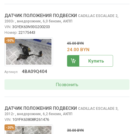
ДАТЧИК ПОЛОЖЕНИЯ ПОДВЕСКИ
CADILLAC ESCALADE
2,
2003
,
внедорожник, 6,0 бензин, АКПП
г.
VIN:
3GYEK63N93G200203
Номер:
22175443
-50%
45.00 BYN
24.00 BYN
Купить
4BA09Q404
Артикул
Позвонить
ДАТЧИК ПОЛОЖЕНИЯ ПОДВЕСКИ
CADILLAC ESCALADE
3,
2012
,
внедорожник, 6,2 бензин, АКПП
г.
VIN:
1GYFK63808R261476
-20%
30.00 BYN