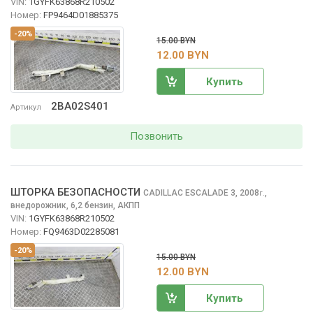
VIN:
1GYFK63868R210502
Номер:
FP9464D01885375
-20%
15.00 BYN
12.00 BYN
Купить
2BA02S401
Артикул
Позвонить
ШТОРКА БЕЗОПАСНОСТИ
CADILLAC ESCALADE
3, 2008
,
г.
внедорожник, 6,2 бензин, АКПП
VIN:
1GYFK63868R210502
Номер:
FQ9463D02285081
-20%
15.00 BYN
12.00 BYN
Купить