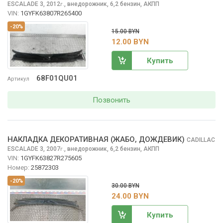
ESCALADE
3, 2012
,
внедорожник, 6,2 бензин, АКПП
г.
VIN:
1GYFK63807R265400
-20%
15.00 BYN
12.00 BYN
Купить
68F01QU01
Артикул
Позвонить
НАКЛАДКА ДЕКОРАТИВНАЯ (ЖАБО, ДОЖДЕВИК)
CADILLAC
ESCALADE
3, 2007
,
внедорожник, 6,2 бензин, АКПП
г.
VIN:
1GYFK63827R275605
Номер:
25872303
-20%
30.00 BYN
24.00 BYN
Купить