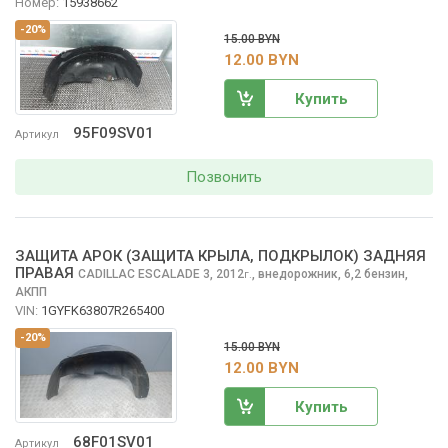
Номер:
15938662
-20%
15.00 BYN
12.00 BYN
Купить
95F09SV01
Артикул
Позвонить
ЗАЩИТА АРОК (ЗАЩИТА КРЫЛА, ПОДКРЫЛОК) ЗАДНЯЯ
ПРАВАЯ
CADILLAC ESCALADE
3, 2012
,
внедорожник, 6,2 бензин,
г.
АКПП
VIN:
1GYFK63807R265400
-20%
15.00 BYN
12.00 BYN
Купить
68F01SV01
Артикул