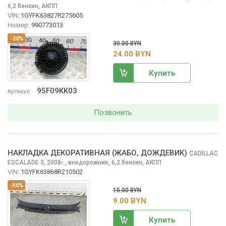
6,2 бензин, АКПП
VIN:
1GYFK63827R275605
Номер:
990773013
-20%
30.00 BYN
24.00 BYN
Купить
95F09KK03
Артикул
Позвонить
НАКЛАДКА ДЕКОРАТИВНАЯ (ЖАБО, ДОЖДЕВИК)
CADILLAC
ESCALADE
3, 2008
,
внедорожник, 6,2 бензин, АКПП
г.
VIN:
1GYFK63868R210502
-50%
15.00 BYN
9.00 BYN
Купить