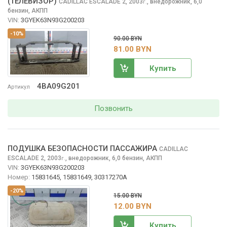
(ТЕЛЕВИЗОР)
CADILLAC ESCALADE
2, 2003
,
внедорожник, 6,0
г.
бензин, АКПП
VIN:
3GYEK63N93G200203
-10%
90.00 BYN
81.00 BYN
Купить
4BA09G201
Артикул
Позвонить
ПОДУШКА БЕЗОПАСНОСТИ ПАССАЖИРА
CADILLAC
ESCALADE
2, 2003
,
внедорожник, 6,0 бензин, АКПП
г.
VIN:
3GYEK63N93G200203
Номер:
15831645, 15831649, 30317270A
-20%
15.00 BYN
12.00 BYN
Купить