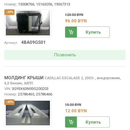
Номер:
15008766, 15163056, 19367313
-20%
120.00 BYN
96.00 BYN
Купить
4BA09GS01
Артикул
Позвонить
МОЛДИНГ КРЫШИ
CADILLAC ESCALADE
2, 2003
,
внедорожник,
г.
6,0 бензин, АКПП
VIN:
3GYEK63N93G200203
Номер:
25786465, 25786466
-20%
15.00 BYN
12.00 BYN
Купить