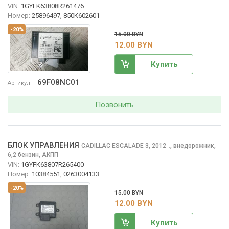
VIN:
1GYFK63808R261476
Номер:
25896497, 850K602601
-20%
15.00 BYN
12.00 BYN
Купить
69F08NC01
Артикул
Позвонить
БЛОК УПРАВЛЕНИЯ
CADILLAC ESCALADE
3, 2012
,
внедорожник,
г.
6,2 бензин, АКПП
VIN:
1GYFK63807R265400
Номер:
10384551, 0263004133
-20%
15.00 BYN
12.00 BYN
Купить