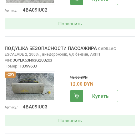
4BA09IU02
Артикул
Позвонить
ПОДУШКА БЕЗОПАСНОСТИ ПАССАЖИРА
CADILLAC
ESCALADE
2, 2003
,
внедорожник, 6,0 бензин, АКПП
г.
VIN:
3GYEK63N93G200203
Номер:
10399603
-20%
15.00 BYN
12.00 BYN
Купить
4BA09IU03
Артикул
Позвонить