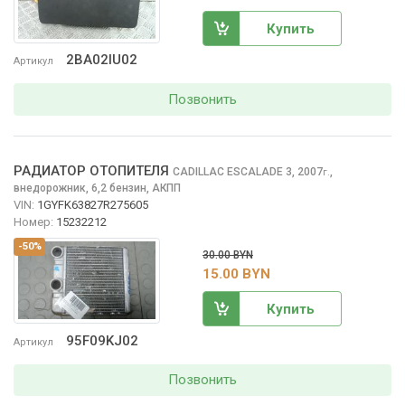
Купить
2BA02IU02
Артикул
Позвонить
РАДИАТОР ОТОПИТЕЛЯ
CADILLAC ESCALADE
3, 2007
,
г.
внедорожник, 6,2 бензин, АКПП
VIN:
1GYFK63827R275605
Номер:
15232212
-50%
30.00 BYN
15.00 BYN
Купить
95F09KJ02
Артикул
Позвонить