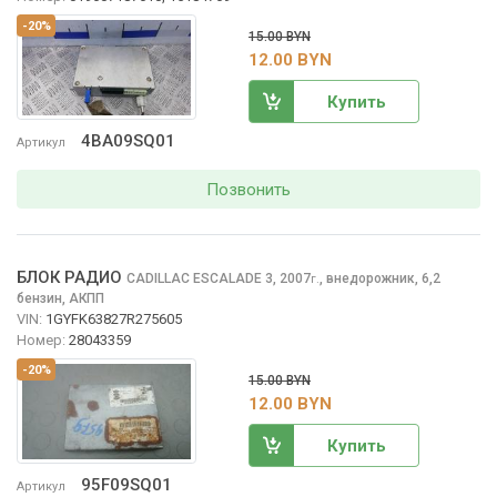
-20%
15.00 BYN
12.00 BYN
Купить
4BA09SQ01
Артикул
Позвонить
БЛОК РАДИО
CADILLAC ESCALADE
3, 2007
,
внедорожник, 6,2
г.
бензин, АКПП
VIN:
1GYFK63827R275605
Номер:
28043359
-20%
15.00 BYN
12.00 BYN
Купить
95F09SQ01
Артикул