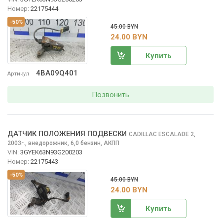
Номер:
22175444
-50%
45.00 BYN
24.00 BYN
Купить
4BA09Q401
Артикул
Позвонить
ДАТЧИК ПОЛОЖЕНИЯ ПОДВЕСКИ
CADILLAC ESCALADE
2,
2003
,
внедорожник, 6,0 бензин, АКПП
г.
VIN:
3GYEK63N93G200203
Номер:
22175443
-50%
45.00 BYN
24.00 BYN
Купить