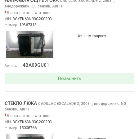
НАПРАВЛЯЮЩИЕ ЛЮКА
CADILLAC ESCALADE
2, 2003
,
г.
внедорожник, 6,0 бензин, АКПП
!
В составе агрегата:
люк
VIN:
3GYEK63N93G200203
Номер:
19367313
Цена по запросу
4BA09GU01
Артикул
Позвонить
СТЕКЛО ЛЮКА
CADILLAC ESCALADE
2, 2003
,
внедорожник, 6,0
г.
бензин, АКПП
!
В составе агрегата:
люк
VIN:
3GYEK63N93G200203
Номер:
15008766
Цена по запросу