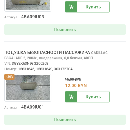
Купить
4BA09IU03
Артикул
Позвонить
ПОДУШКА БЕЗОПАСНОСТИ ПАССАЖИРА
CADILLAC
ESCALADE
2, 2003
,
внедорожник, 6,0 бензин, АКПП
г.
VIN:
3GYEK63N93G200203
Номер:
15831645, 15831649, 30317270A
-20%
15.00 BYN
12.00 BYN
Купить
4BA09IU01
Артикул
Позвонить