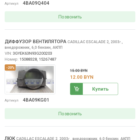
4BA09Q404
Артикул
Позвонить
ДИФФУЗОР ВЕНТИЛЯТОРА
CADILLAC ESCALADE
2, 2003
,
г.
внедорожник, 6,0 бензин, АКПП
VIN:
3GYEK63N93G200203
Номер:
15088328, 15267487
-20%
15.00 BYN
12.00 BYN
Купить
4BA09KG01
Артикул
Позвонить
ЛЮК
CADILLAC ESCALADE
2, 2003
,
внедорожник, 6,0 бензин, АКПП
г.