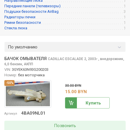
Направляющие люка
1
Передние панели (телевизоры)
1
Подушки безопасности AirBag
3
Радиаторы печки
1
Ремни безопасности
1
Стекла люка
1
По умолчанию
БАЧОК ОМЫВАТЕЛЯ
CADILLAC ESCALADE
2, 2003
,
внедорожник,
г.
6,0 бензин, АКПП
VIN:
3GYEK63N93G200203
Номер:
без моторчика
-50%
30.00 BYN
15.00 BYN
Купить
4BA09NL01
Артикул
Позвонить