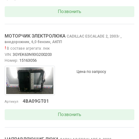
Позвонить
МОТОРЧИК ЭЛЕКТРОЛЮКА
CADILLAC ESCALADE
2, 2003
,
г.
внедорожник, 6,0 бензин, АКПП
!
В составе агрегата:
люк
VIN:
3GYEK63N93G200203
Номер:
15163056
Цена по запросу
4BA09GT01
Артикул
Позвонить