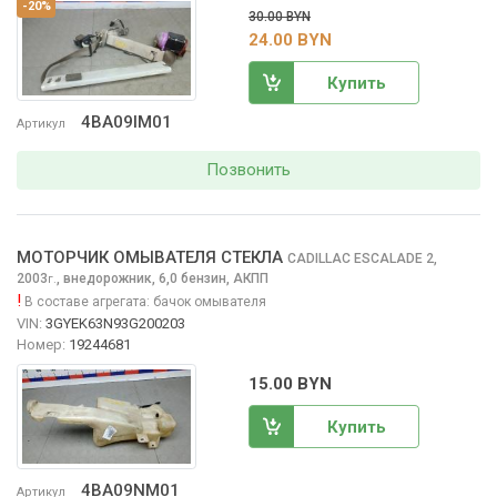
-20%
30.00 BYN
24.00 BYN
Купить
4BA09IM01
Артикул
Позвонить
МОТОРЧИК ОМЫВАТЕЛЯ СТЕКЛА
CADILLAC ESCALADE
2,
2003
,
внедорожник, 6,0 бензин, АКПП
г.
!
В составе агрегата:
бачок омывателя
VIN:
3GYEK63N93G200203
Номер:
19244681
15.00 BYN
Купить
4BA09NM01
Артикул