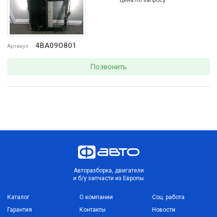
4BA09O801
Артикул
Позвонить
Авторазборка, двигатели
и б/у запчасти из Европы
Каталог
О компании
Соц. работа
Гарантия
Контакты
Новости