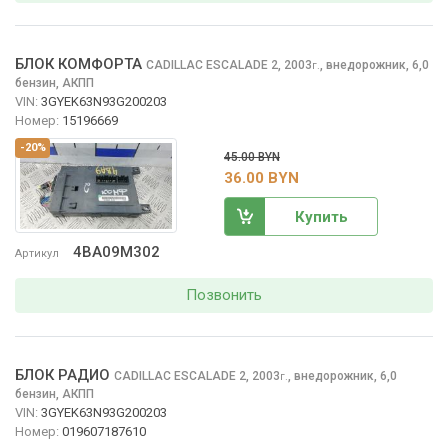
БЛОК КОМФОРТА
CADILLAC ESCALADE
2, 2003
,
внедорожник, 6,0
г.
бензин, АКПП
VIN:
3GYEK63N93G200203
Номер:
15196669
-20%
45.00 BYN
36.00 BYN
Купить
4BA09M302
Артикул
Позвонить
БЛОК РАДИО
CADILLAC ESCALADE
2, 2003
,
внедорожник, 6,0
г.
бензин, АКПП
VIN:
3GYEK63N93G200203
Номер:
019607187610