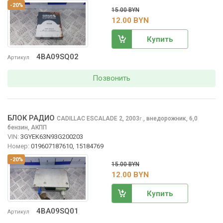
-20%
15.00 BYN
12.00 BYN
Купить
4BA09SQ02
Артикул
Позвонить
БЛОК РАДИО
CADILLAC ESCALADE
2, 2003
,
внедорожник, 6,0
г.
бензин, АКПП
VIN:
3GYEK63N93G200203
Номер:
019607187610, 15184769
-20%
15.00 BYN
12.00 BYN
Купить
4BA09SQ01
Артикул