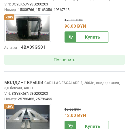
VIN:
3GYEK63N93G200203
Номер:
15008766, 15163056, 19367313
-20%
120.00 BYN
96.00 BYN
Купить
4BA09GS01
Артикул
Позвонить
МОЛДИНГ КРЫШИ
CADILLAC ESCALADE
2, 2003
,
внедорожник,
г.
6,0 бензин, АКПП
VIN:
3GYEK63N93G200203
Номер:
25786465, 25786466
-20%
15.00 BYN
12.00 BYN
Купить