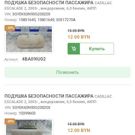
ПОДУШКА БЕЗОПАСНОСТИ ПАССАЖИРА
CADILLAC
ESCALADE
2, 2003
,
внедорожник, 6,0 бензин, АКПП
г.
VIN:
3GYEK63N93G200203
Номер:
15831645, 15831649, 30317270A
-20%
15.00 BYN
12.00 BYN
Купить
4BA09IU02
Артикул
Позвонить
ПОДУШКА БЕЗОПАСНОСТИ ПАССАЖИРА
CADILLAC
ESCALADE
2, 2003
,
внедорожник, 6,0 бензин, АКПП
г.
VIN:
3GYEK63N93G200203
Номер:
10399603
-20%
15.00 BYN
12.00 BYN