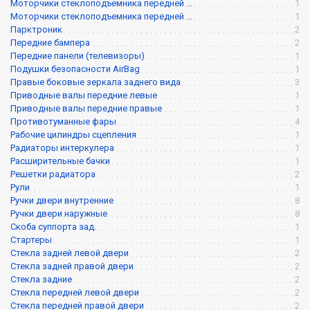
Моторчики стеклоподъемника передней ...
1
Моторчики стеклоподъемника передней ...
1
Парктроник
2
Передние бампера
2
Передние панели (телевизоры)
1
Подушки безопасности AirBag
1
Правые боковые зеркала заднего вида
3
Приводные валы передние левые
1
Приводные валы передние правые
1
Противотуманные фары
4
Рабочие цилиндры сцепления
1
Радиаторы интеркулера
1
Расширительные бачки
1
Решетки радиатора
2
Рули
1
Ручки двери внутренние
8
Ручки двери наружные
8
Скоба суппорта зад.
1
Стартеры
1
Стекла задней левой двери
2
Стекла задней правой двери
2
Стекла задние
2
Стекла передней левой двери
2
Стекла передней правой двери
2