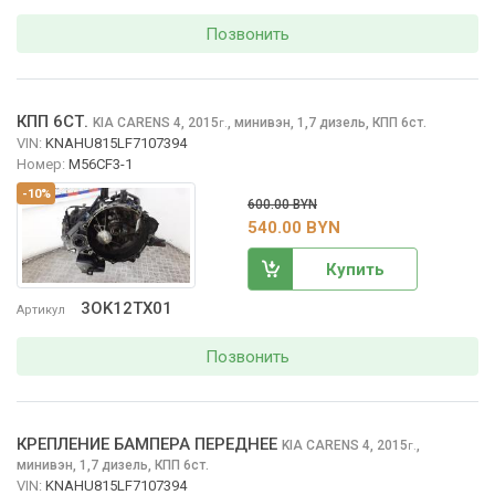
Позвонить
КПП 6СТ.
KIA CARENS
4, 2015
,
минивэн, 1,7 дизель, КПП 6ст.
г.
VIN:
KNAHU815LF7107394
Номер:
M56CF3-1
-10%
600.00 BYN
540.00 BYN
Купить
3OK12TX01
Артикул
Позвонить
КРЕПЛЕНИЕ БАМПЕРА ПЕРЕДНЕЕ
KIA CARENS
4, 2015
,
г.
минивэн, 1,7 дизель, КПП 6ст.
VIN:
KNAHU815LF7107394