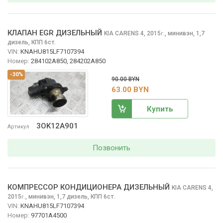
КЛАПАН EGR ДИЗЕЛЬНЫЙ
KIA CARENS
4, 2015
,
минивэн, 1,7
г.
дизель, КПП 6ст.
VIN:
KNAHU815LF7107394
Номер:
284102A850, 284202A850
-30%
90.00 BYN
63.00 BYN
Купить
3OK12A901
Артикул
Позвонить
КОМПРЕССОР КОНДИЦИОНЕРА ДИЗЕЛЬНЫЙ
KIA CARENS
4,
2015
,
минивэн, 1,7 дизель, КПП 6ст.
г.
VIN:
KNAHU815LF7107394
Номер:
97701A4500