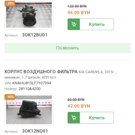
-20%
120.00 BYN
96.00 BYN
Купить
3OK12BU01
Артикул
Позвонить
КОРПУС ВОЗДУШНОГО ФИЛЬТРА
KIA CARENS
4, 2015
,
г.
минивэн, 1,7 дизель, КПП 6ст.
VIN:
KNAHU815LF7107394
Номер:
28110A4200
-30%
60.00 BYN
42.00 BYN
Купить
3OK12NQ01
Артикул