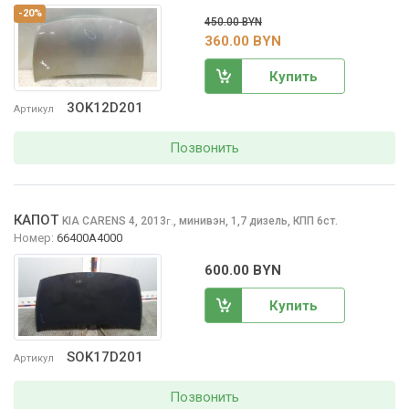
-20%
450.00 BYN
360.00 BYN
Купить
3OK12D201
Артикул
Позвонить
КАПОТ
KIA CARENS
4, 2013
,
минивэн, 1,7 дизель, КПП 6ст.
г.
Номер:
66400A4000
600.00 BYN
Купить
SOK17D201
Артикул
Позвонить