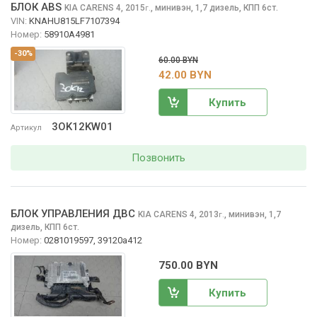
БЛОК ABS
KIA CARENS
4, 2015
,
минивэн, 1,7 дизель, КПП 6ст.
г.
VIN:
KNAHU815LF7107394
Номер:
58910A4981
-30%
60.00 BYN
42.00 BYN
Купить
3OK12KW01
Артикул
Позвонить
БЛОК УПРАВЛЕНИЯ ДВС
KIA CARENS
4, 2013
,
минивэн, 1,7
г.
дизель, КПП 6ст.
Номер:
0281019597, 39120a412
750.00 BYN
Купить