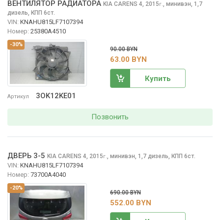
ВЕНТИЛЯТОР РАДИАТОРА
KIA CARENS
4, 2015
,
минивэн, 1,7
г.
дизель, КПП 6ст.
VIN:
KNAHU815LF7107394
Номер:
25380A4510
-30%
90.00 BYN
63.00 BYN
Купить
3OK12KE01
Артикул
Позвонить
ДВЕРЬ 3-5
KIA CARENS
4, 2015
,
минивэн, 1,7 дизель, КПП 6ст.
г.
VIN:
KNAHU815LF7107394
Номер:
73700A4040
-20%
690.00 BYN
552.00 BYN