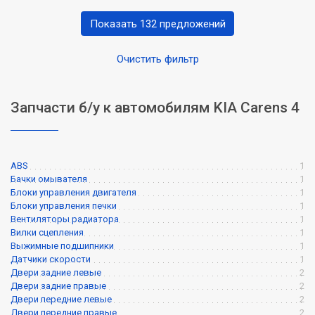
Показать 132 предложений
Очистить фильтр
Запчасти б/у к автомобилям KIA Carens 4
ABS
1
Бачки омывателя
1
Блоки управления двигателя
1
Блоки управления печки
1
Вентиляторы радиатора
1
Вилки сцепления
1
Выжимные подшипники
1
Датчики скорости
1
Двери задние левые
2
Двери задние правые
2
Двери передние левые
2
Двери передние правые
2