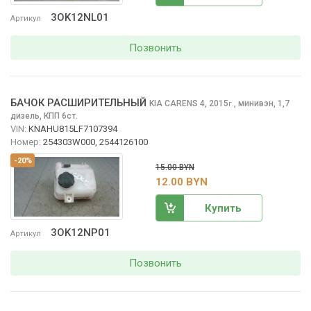
3OK12NL01
Артикул
Позвонить
БАЧОК РАСШИРИТЕЛЬНЫЙ
KIA CARENS
4, 2015
,
минивэн, 1,7
г.
дизель, КПП 6ст.
VIN:
KNAHU815LF7107394
Номер:
254303W000, 2544126100
-20%
15.00 BYN
12.00 BYN
Купить
3OK12NP01
Артикул
Позвонить