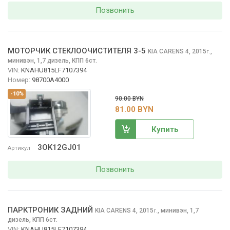
Позвонить
МОТОРЧИК СТЕКЛООЧИCТИТЕЛЯ 3-5
KIA CARENS
4, 2015
,
г.
минивэн, 1,7 дизель, КПП 6ст.
VIN:
KNAHU815LF7107394
Номер:
98700A4000
-10%
90.00 BYN
81.00 BYN
Купить
3OK12GJ01
Артикул
Позвонить
ПАРКТРОНИК ЗАДНИЙ
KIA CARENS
4, 2015
,
минивэн, 1,7
г.
дизель, КПП 6ст.
VIN:
KNAHU815LF7107394