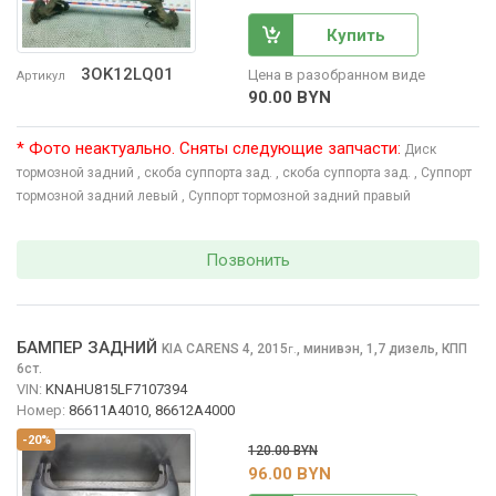
Купить
3OK12LQ01
Цена в разобранном виде
Артикул
90.00 BYN
* Фото неактуально. Сняты следующие запчасти:
Диск
тормозной задний
, скоба суппорта зад.
, скоба суппорта зад.
, Суппорт
тормозной задний левый
, Суппорт тормозной задний правый
Позвонить
БАМПЕР ЗАДНИЙ
KIA CARENS
4, 2015
,
минивэн, 1,7 дизель, КПП
г.
6ст.
VIN:
KNAHU815LF7107394
Номер:
86611A4010, 86612A4000
-20%
120.00 BYN
96.00 BYN