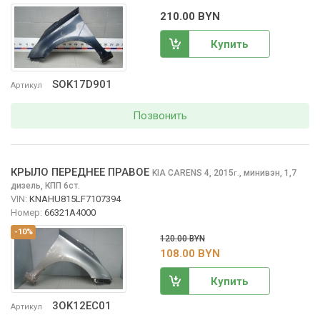
210.00 BYN
Купить
SOK17D901
Артикул
Позвонить
КРЫЛО ПЕРЕДНЕЕ ПРАВОЕ
KIA CARENS
4, 2015
,
минивэн, 1,7
г.
дизель, КПП 6ст.
VIN:
KNAHU815LF7107394
Номер:
66321A4000
-10%
120.00 BYN
108.00 BYN
Купить
3OK12EC01
Артикул