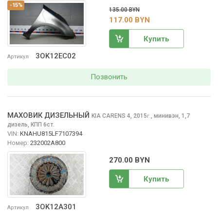
-15%
135.00 BYN
117.00 BYN
Купить
3OK12EC02
Артикул
Позвонить
МАХОВИК ДИЗЕЛЬНЫЙ
KIA CARENS
4, 2015
,
минивэн, 1,7
г.
дизель, КПП 6ст.
VIN:
KNAHU815LF7107394
Номер:
232002A800
270.00 BYN
Купить
3OK12A301
Артикул