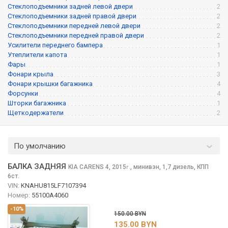
Стеклоподъемники задней левой двери
2
Стеклоподъемники задней правой двери
2
Стеклоподъемники передней левой двери
2
Стеклоподъемники передней правой двери
2
Усилители переднего бампера
1
Утеплители капота
1
Фары
1
Фонари крыла
3
Фонари крышки багажника
4
Форсунки
4
Шторки багажника
1
Щеткодержатели
2
По умолчанию
БАЛКА ЗАДНЯЯ
KIA CARENS
4, 2015
,
минивэн, 1,7 дизель, КПП
г.
6ст.
VIN:
KNAHU815LF7107394
Номер:
55100A4060
-10%
150.00 BYN
135.00 BYN