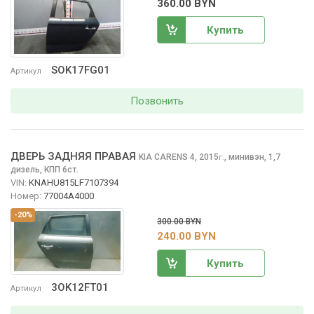
360.00 BYN
Купить
SOK17FG01
Артикул
Позвонить
ДВЕРЬ ЗАДНЯЯ ПРАВАЯ
KIA CARENS
4, 2015
,
минивэн, 1,7
г.
дизель, КПП 6ст.
VIN:
KNAHU815LF7107394
Номер:
77004A4000
-20%
300.00 BYN
240.00 BYN
Купить
3OK12FT01
Артикул