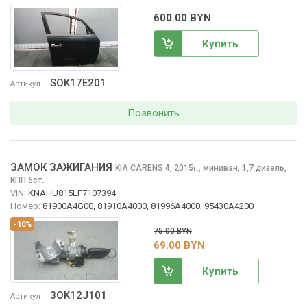
600.00 BYN
Купить
SOK17E201
Артикул
Позвонить
ЗАМОК ЗАЖИГАНИЯ
KIA CARENS
4, 2015
,
минивэн, 1,7 дизель,
г.
КПП 6ст.
VIN:
KNAHU815LF7107394
Номер:
81900A4G00, 81910A4000, 81996A4000, 95430A4200
-10%
75.00 BYN
69.00 BYN
Купить
3OK12J101
Артикул