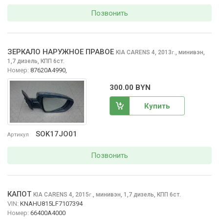
Позвонить
ЗЕРКАЛО НАРУЖНОЕ ПРАВОЕ
KIA CARENS
4, 2013
,
минивэн,
г.
1,7 дизель, КПП 6ст.
Номер:
87620A4990,
300.00 BYN
Купить
SOK17JO01
Артикул
Позвонить
КАПОТ
KIA CARENS
4, 2015
,
минивэн, 1,7 дизель, КПП 6ст.
г.
VIN:
KNAHU815LF7107394
Номер:
66400A4000