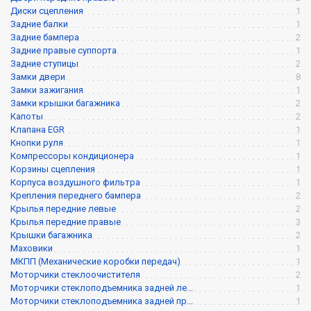
Диски сцепления
1
Задние балки
1
Задние бампера
2
Задние правые суппорта
1
Задние ступицы
2
Замки двери
8
Замки зажигания
1
Замки крышки багажника
2
Капоты
2
Клапана EGR
1
Кнопки руля
1
Компрессоры кондиционера
1
Корзины сцепления
1
Корпуса воздушного фильтра
1
Крепления переднего бампера
2
Крылья передние левые
2
Крылья передние правые
3
Крышки багажника
2
Маховики
1
МКПП (Механические коробки передач)
1
Моторчики стеклоочистителя
2
Моторчики стеклоподъемника задней ле...
1
Моторчики стеклоподъемника задней пр...
1