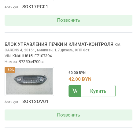
SOK17PC01
Артикул
Позвонить
БЛОК УПРАВЛЕНИЯ ПЕЧКИ И КЛИМАТ-КОНТРОЛЯ
KIA
CARENS
4, 2015
,
минивэн, 1,7 дизель, КПП 6ст.
г.
VIN:
KNAHU815LF7107394
Номер:
97250a4700ca
-30%
60.00 BYN
42.00 BYN
Купить
3OK12OV01
Артикул
Позвонить