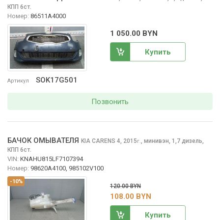
КПП 6ст.
Номер:
86511A4000
1 050.00 BYN
Купить
SOK17G501
Артикул
Позвонить
БАЧОК ОМЫВАТЕЛЯ
KIA CARENS
4, 2015
,
минивэн, 1,7 дизель,
г.
КПП 6ст.
VIN:
KNAHU815LF7107394
Номер:
98620A4100, 985102V100
-10%
120.00 BYN
108.00 BYN
Купить