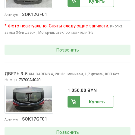
Купить
3OK12GF01
Артикул
* Фото неактуально. Сняты следующие запчасти:
Кнопка
замка 3-5-й двери
, Моторчик стеклоочиcтителя 3-5
Позвонить
ДВЕРЬ 3-5
KIA CARENS
4, 2013
,
минивэн, 1,7 дизель, КПП 6ст.
г.
Номер:
73700A4040
1 050.00 BYN
Купить
SOK17GF01
Артикул
Позвонить