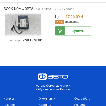
БЛОК КОМФОРТА
,
KIA OPTIMA
3, 2012
седан,
г.
Цена
27.00 BYN
-10%
30.00 BYN
Купить
7NK18M301
Артикул
Авторазборка, двигатели
и б/у запчасти из Европы
Каталог
О компании
Соц. работа
Гарантия
Контакты
Новости