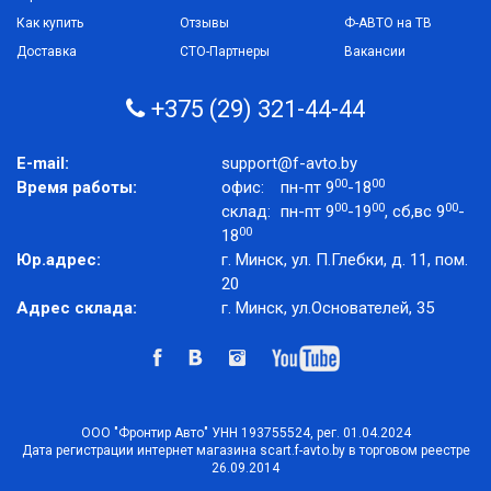
Как купить
Отзывы
Ф-АВТО на ТВ
Доставка
СТО-Партнеры
Вакансии
+375 (29) 321-44-44
E-mail:
support@f-avto.by
00
00
Время работы:
офис:
пн-пт 9
-18
00
00
00
склад:
пн-пт 9
-19
, сб,вс 9
-
00
18
Юр.адрес:
г. Минск, ул. П.Глебки, д. 11, пом.
20
Адрес склада:
г. Минск, ул.Основателей, 35
ООО "Фронтир Авто" УНН 193755524, рег. 01.04.2024
Дата регистрации интернет магазина scart.f-avto.by в торговом реестре
26.09.2014