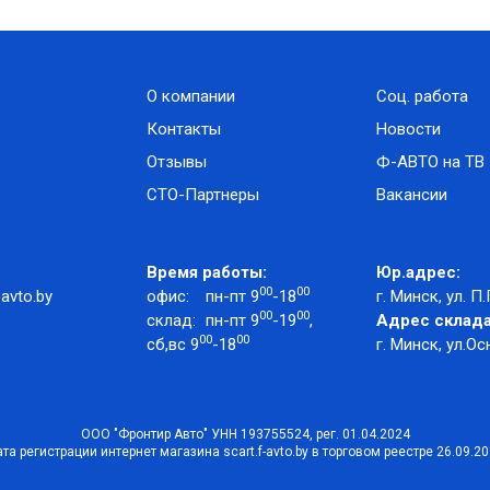
О компании
Соц. работа
Контакты
Новости
Отзывы
Ф-АВТО на ТВ
СТО-Партнеры
Вакансии
Время работы:
Юр.адрес:
00
00
avto.by
офис:
пн-пт 9
-18
г. Минск, ул. П.
00
00
склад:
пн-пт 9
-19
,
Адрес склада
00
00
сб,вс 9
-18
г. Минск, ул.Ос
ООО "Фронтир Авто" УНН 193755524, рег. 01.04.2024
та регистрации интернет магазина scart.f-avto.by в торговом реестре 26.09.2