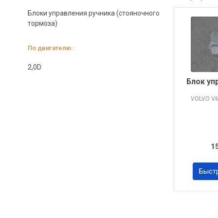
Блоки управления ручника (стояночного
тормоза)
По двигателю :
2,0D
Блок уп
VOLVO V
1
Быст