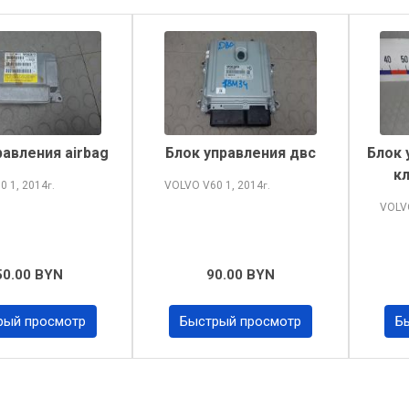
равления airbag
Блок управления двс
Блок 
к
60
1, 2014
VOLVO V60
1, 2014
г.
г.
VOLV
50.00 BYN
90.00 BYN
рый просмотр
Быстрый просмотр
Б