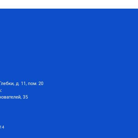
Глебки, д. 11, пом. 20
:
нователей, 35
014